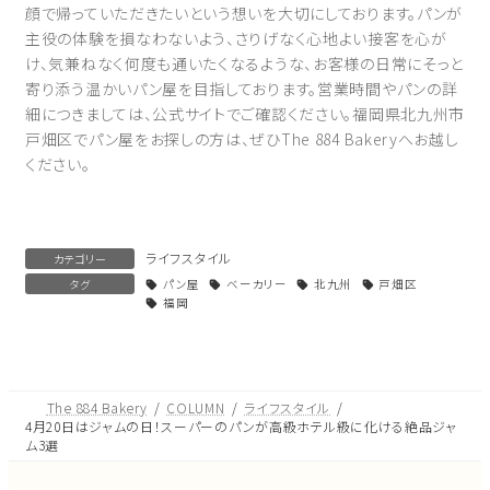
顔で帰っていただきたいという想いを大切にしております。パンが
主役の体験を損なわないよう、さりげなく心地よい接客を心が
け、気兼ねなく何度も通いたくなるような、お客様の日常にそっと
寄り添う温かいパン屋を目指しております。営業時間やパンの詳
細につきましては、公式サイトでご確認ください。福岡県北九州市
戸畑区でパン屋をお探しの方は、ぜひThe 884 Bakeryへお越し
ください。
ライフスタイル
カテゴリー
タグ
パン屋
ベーカリー
北九州
戸畑区
福岡
The 884 Bakery
COLUMN
ライフスタイル
4月20日はジャムの日！スーパーのパンが高級ホテル級に化ける絶品ジャ
ム3選