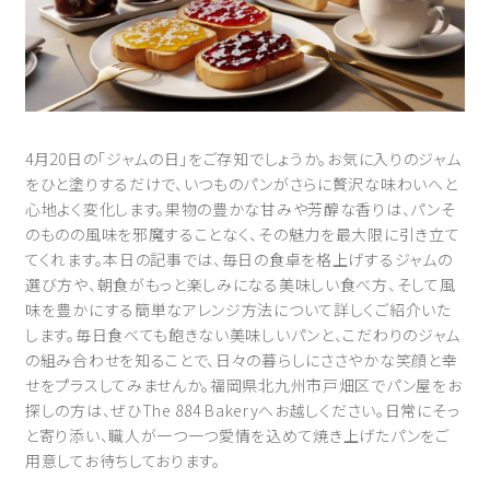
4月20日の「ジャムの日」をご存知でしょうか。お気に入りのジャム
をひと塗りするだけで、いつものパンがさらに贅沢な味わいへと
心地よく変化します。果物の豊かな甘みや芳醇な香りは、パンそ
のものの風味を邪魔することなく、その魅力を最大限に引き立て
てくれます。本日の記事では、毎日の食卓を格上げするジャムの
選び方や、朝食がもっと楽しみになる美味しい食べ方、そして風
味を豊かにする簡単なアレンジ方法について詳しくご紹介いた
します。毎日食べても飽きない美味しいパンと、こだわりのジャム
の組み合わせを知ることで、日々の暮らしにささやかな笑顔と幸
せをプラスしてみませんか。福岡県北九州市戸畑区でパン屋をお
探しの方は、ぜひThe 884 Bakeryへお越しください。日常にそっ
と寄り添い、職人が一つ一つ愛情を込めて焼き上げたパンをご
用意してお待ちしております。