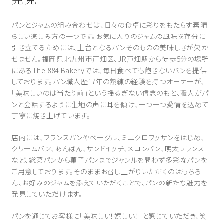
パンとジャムの組み合わせは、日々の食卓に彩りをもたらす素晴
らしい楽しみ方の一つです。お気に入りのジャムの風味を存分に
引き立てるためには、土台となるパンそのものの美味しさが欠か
せません。福岡県北九州市戸畑区、JR戸畑駅から徒歩5分の場所
にあるThe 884 Bakeryでは、毎日食べても飽きないパンを提供
しております。パン職人歴17年の熟練の経験を持つオーナーが、
「美味しいのは当たり前」という揺るぎない信念のもと、職人がパ
ンと会話するように生地の声に耳を傾け、一つ一つ愛情を込めて
丁寧に焼き上げています。
店内には、フランスパンやベーグル、ミニクロワッサンをはじめ、
クリームパン、あんぱん、サンドイッチ、メロンパン、明太フランス
など、総菜パンから菓子パンまでジャンルを問わず多彩なパンを
ご用意しております。そのままお召し上がりいただくのはもちろ
ん、お好みのジャムを添えていただくことで、パンの新たな魅力を
発見していただけます。
パンを通じてお客様に「美味しい！嬉しい！」と感じていただき、笑