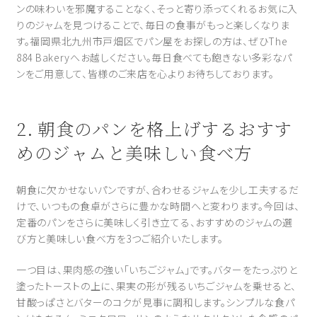
ンの味わいを邪魔することなく、そっと寄り添ってくれるお気に入
りのジャムを見つけることで、毎日の食事がもっと楽しくなりま
す。福岡県北九州市戸畑区でパン屋をお探しの方は、ぜひThe
884 Bakeryへお越しください。毎日食べても飽きない多彩なパ
ンをご用意して、皆様のご来店を心よりお待ちしております。
2. 朝食のパンを格上げするおすす
めのジャムと美味しい食べ方
朝食に欠かせないパンですが、合わせるジャムを少し工夫するだ
けで、いつもの食卓がさらに豊かな時間へと変わります。今回は、
定番のパンをさらに美味しく引き立てる、おすすめのジャムの選
び方と美味しい食べ方を3つご紹介いたします。
一つ目は、果肉感の強い「いちごジャム」です。バターをたっぷりと
塗ったトーストの上に、果実の形が残るいちごジャムを乗せると、
甘酸っぱさとバターのコクが見事に調和します。シンプルな食パ