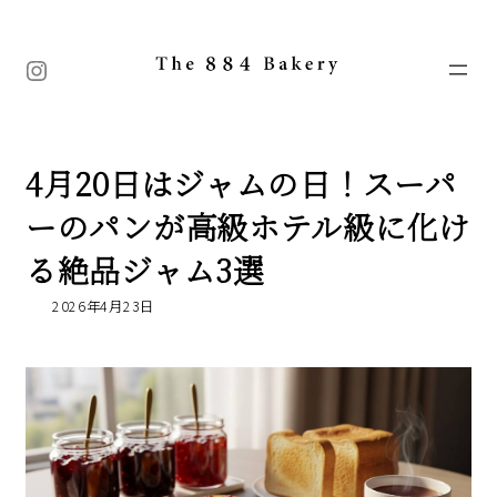
コ
ナ
ン
ビ
テ
ゲ
Instagram
ン
ー
ツ
シ
へ
ョ
ス
ン
キ
に
4月20日はジャムの日！スーパ
ッ
移
プ
動
ーのパンが高級ホテル級に化け
る絶品ジャム3選
2026年4月23日