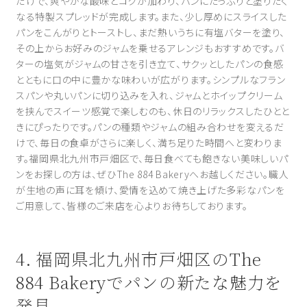
だけで、爽やかな酸味とコクが加わり、パンにたっぷりと塗りたく
なる特製スプレッドが完成します。また、少し厚めにスライスした
パンをこんがりとトーストし、まだ熱いうちに有塩バターを塗り、
その上からお好みのジャムを乗せるアレンジもおすすめです。バ
ターの塩気がジャムの甘さを引き立て、サクッとしたパンの食感
とともに口の中に豊かな味わいが広がります。シンプルなフラン
スパンや丸いパンに切り込みを入れ、ジャムとホイップクリーム
を挟んでスイーツ感覚で楽しむのも、休日のリラックスしたひとと
きにぴったりです。パンの種類やジャムの組み合わせを変えるだ
けで、毎日の食卓がさらに楽しく、満ち足りた時間へと変わりま
す。福岡県北九州市戸畑区で、毎日食べても飽きない美味しいパ
ンをお探しの方は、ぜひThe 884 Bakeryへお越しください。職人
が生地の声に耳を傾け、愛情を込めて焼き上げた多彩なパンを
ご用意して、皆様のご来店を心よりお待ちしております。
4. 福岡県北九州市戸畑区のThe
884 Bakeryでパンの新たな魅力を
発見