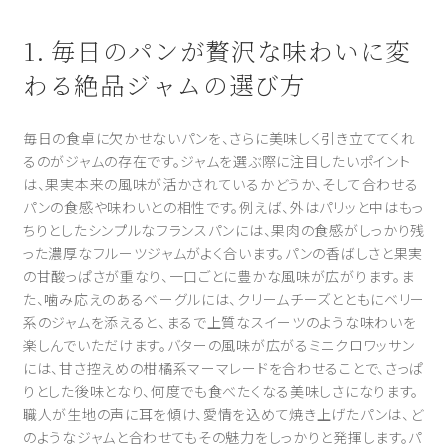
1. 毎日のパンが贅沢な味わいに変
わる絶品ジャムの選び方
毎日の食卓に欠かせないパンを、さらに美味しく引き立ててくれ
るのがジャムの存在です。ジャムを選ぶ際に注目したいポイント
は、果実本来の風味が活かされているかどうか、そして合わせる
パンの食感や味わいとの相性です。例えば、外はパリッと中はもっ
ちりとしたシンプルなフランスパンには、果肉の食感がしっかり残
った濃厚なフルーツジャムがよく合います。パンの香ばしさと果実
の甘酸っぱさが重なり、一口ごとに豊かな風味が広がります。ま
た、噛み応えのあるベーグルには、クリームチーズとともにベリー
系のジャムを添えると、まるで上質なスイーツのような味わいを
楽しんでいただけます。バターの風味が広がるミニクロワッサン
には、甘さ控えめの柑橘系マーマレードを合わせることで、さっぱ
りとした後味となり、何度でも食べたくなる美味しさになります。
職人が生地の声に耳を傾け、愛情を込めて焼き上げたパンは、ど
のようなジャムと合わせてもその魅力をしっかりと発揮します。パ