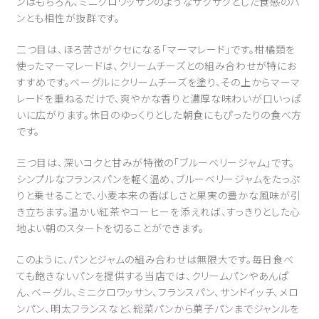
ンはもちろん、ミニクロワッサンのようなサクサクとした食感のパ
ンとも相性が抜群です。
二つ目は、ほろ苦さがクセになる「マーマレード」です。柑橘類を
使ったマーマレードは、クリームチーズとの組み合わせが特にお
すすめです。ベーグルにクリームチーズを塗り、その上からマーマ
レードを重ねるだけで、爽やかな香りと濃厚な味わいが口いっぱ
いに広がります。休日のゆっくりとした朝食にもぴったりの食べ方
です。
三つ目は、深いコクと甘みが特徴の「ブルーベリージャム」です。
シンプルなフランスパンを軽く温め、ブルーベリージャムをたっぷ
りと乗せることで、小麦本来の香ばしさと果実の豊かな風味が引
き立ちます。温かい紅茶やコーヒーを添えれば、すっきりとした心
地よい朝のスタートを切ることができます。
このように、パンとジャムの組み合わせは無限大です。毎日食べ
ても飽きないパンを提供する当店では、クリームパンやあんぱ
ん、ベーグル、ミニクロワッサン、フランスパン、サンドイッチ、メロ
ンパン、明太フランスなど、総菜パンから菓子パンまでジャンルを