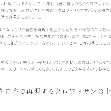
くれるパン。そのなかでも、美しい層が重なり合うクロワッサン
、様々な楽しみ方が注目を集めるクロワッサンですが、その魅力
り添う奥深さにあります。
ようなサクサク食感を再現する上手な温め方や保存のコツをは
美味しさを引き出す丁寧な生地作りの秘密まで、クロワッサンを
食べても飽きないシンプルなアレンジレシピや、日々の暮らしに
生活にそっと寄り添う美味しいパンをお探しの方は、ぜひJR戸
チハチヨンベーカリー）へお越しください。皆さまのご来店を心よりお待ち
食感を自宅で再現するクロワッサンの