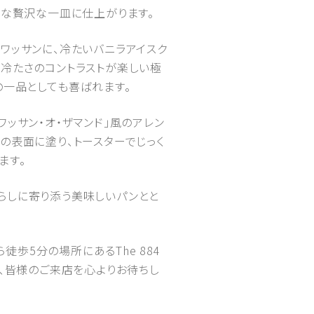
うな贅沢な一皿に仕上がります。
ワッサンに、冷たいバニラアイスク
と冷たさのコントラストが楽しい極
の一品としても喜ばれます。
ッサン・オ・ザマンド」風のアレン
の表面に塗り、トースターでじっく
ます。
らしに寄り添う美味しいパンとと
歩5分の場所にあるThe 884
て、皆様のご来店を心よりお待ちし