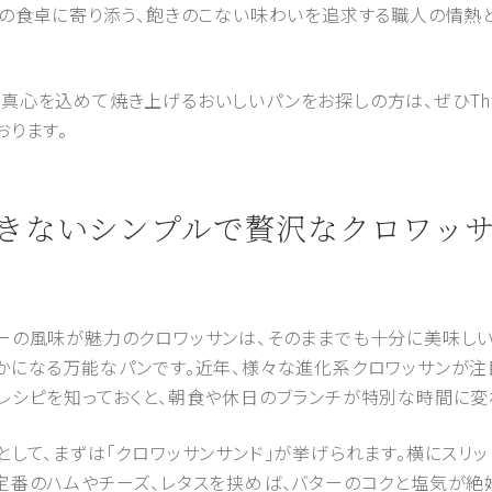
日の食卓に寄り添う、飽きのこない味わいを追求する職人の情熱
心を込めて焼き上げるおいしいパンをお探しの方は、ぜひThe 88
おります。
も飽きないシンプルで贅沢なクロワッ
ーの風味が魅力のクロワッサンは、そのままでも十分に美味しい
かになる万能なパンです。近年、様々な進化系クロワッサンが注
レシピを知っておくと、朝食や休日のブランチが特別な時間に変
して、まずは「クロワッサンサンド」が挙げられます。横にスリッ
定番のハムやチーズ、レタスを挟めば、バターのコクと塩気が絶