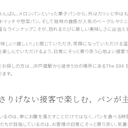
あんぱん、メロンパンといった菓子パンから、外はカリッと中はも
ンドイッチや惣菜パン、そして独特の食感が人気のベーグルやミニ
富なラインナップこそが、訪れるたびに新しい美味しさに出会え
美味しい！嬉しい！」と感じていただき、笑顔になっていただける
を楽しんでいただけるよう、日常にそっと寄り添う心地よい接客
しの方は、JR戸畑駅から徒歩5分の場所にあるThe 884 B
ります。
間とさりげない接客で楽しむ、パンが
いるのは、単にお腹を満たすことだけではなく、パンを食べる
私たちが目指しているのは、お客様の日常にそっと寄り添い、気兼