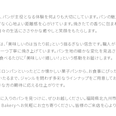
、パンが主役となる体験を何よりも大切にしています。パンの魅
げなく心地よい距離感を心がけています。焼きたての香りに包ま
日々の生活にささやかな癒やしと笑顔をもたらします。
は、「美味しいのは当たり前」という揺るぎない信念です。職人
一つ丁寧に焼き上げています。パン生地の細かな変化を見逃さ
べるたびに「美味しい！嬉しい！」という感動をお届けします。
メロンパンといったどこか懐かしい菓子パンから、お食事にぴった
いたるまで、ジャンルを問わず多彩なラインナップをご用意してお
きな方の期待に応える仕上がりです。
に入りのパンを見つけに、ぜひお越しください。福岡県北九州
84 Bakeryへお気軽にお立ち寄りください。皆様のご来店を心よ