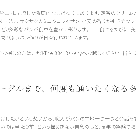
秘訣は、こうした徹底的なこだわりにあります。定番のクリーム
ベーグル、サクサクのミニクロワッサン、小麦の香りが引き立つフ
など、多彩なパンが食卓を豊かに彩ります。一口食べるたびに「美
と寄り添うパン作りが日々行われています。
探しの方は、ぜひThe 884 Bakeryへお越しください。皆
らベーグルまで、何度も通いたくなる
けしたいという想いから、職人がパンの生地一つ一つと会話を
しいのは当たり前」という揺るぎない信念のもと、長年の経験で