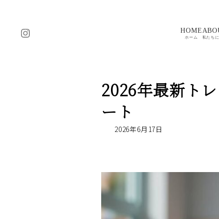
コ
ナ
ン
ビ
テ
ゲ
Instagram
HOME
ABO
ン
ー
ホーム
私たち
ツ
シ
へ
ョ
ス
ン
2026年最新
キ
に
ッ
移
ート
プ
動
2026年6月17日