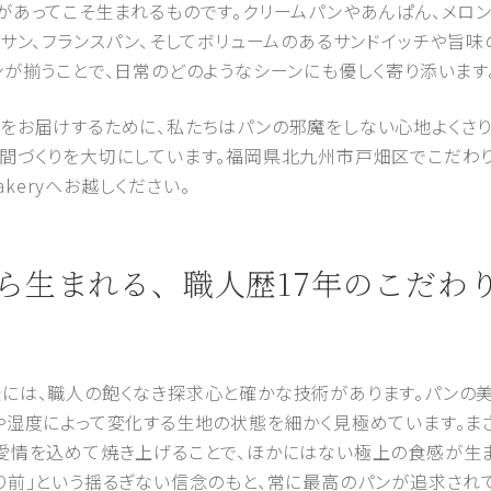
があってこそ生まれるものです。クリームパンやあんぱん、メロ
サン、フランスパン、そしてボリュームのあるサンドイッチや旨味
ンが揃うことで、日常のどのようなシーンにも優しく寄り添います
をお届けするために、私たちはパンの邪魔をしない心地よくさ
間づくりを大切にしています。福岡県北九州市戸畑区でこだわり
akeryへお越しください。
から生まれる、職人歴17年のこだ
には、職人の飽くなき探求心と確かな技術があります。パンの美
や湿度によって変化する生地の状態を細かく見極めています。まさ
愛情を込めて焼き上げることで、ほかにはない極上の食感が生ま
り前」という揺るぎない信念のもと、常に最高のパンが追求されて