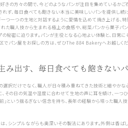
好きの方々の間で、今どのようなパンが注目を集めているかご
されず、毎日食べても飽きない本当に美味しいパンを提供し続
が一つ一つの生地と対話するように愛情を込めて焼き上げる、
された職人技から生まれる極上の食感や、総菜パンから菓子パン
プの秘密に迫ります。パンが主役となる心地よい体験と、日常に
パン屋をお探しの方は、ぜひThe 884 Bakeryへお越しく
事が生み出す、毎日食べても飽きない
の選択だけでなく、職人が日々積み重ねてきた技術と細やかな
に、その日の気温や湿度に合わせて生地の声に耳を傾け、一つ
り前」という揺るぎない信念を持ち、長年の経験から培った職人
は、シンプルながらも奥深いその製法にあります。外側は香ばし