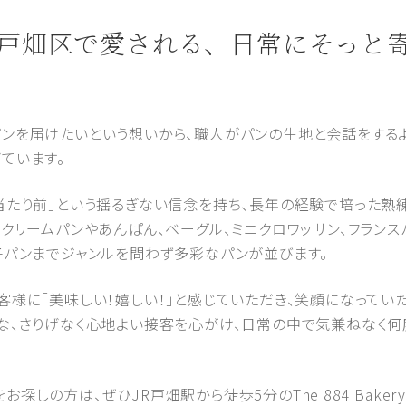
州市戸畑区で愛される、日常にそっと
ンを届けたいという想いから、職人がパンの生地と会話をするよ
ています。
当たり前」という揺るぎない信念を持ち、長年の経験で培った熟
クリームパンやあんぱん、ベーグル、ミニクロワッサン、フランスパ
子パンまでジャンルを問わず多彩なパンが並びます。
客様に「美味しい！嬉しい！」と感じていただき、笑顔になってい
な、さりげなく心地よい接客を心がけ、日常の中で気兼ねなく
しの方は、ぜひJR戸畑駅から徒歩5分のThe 884 Bake