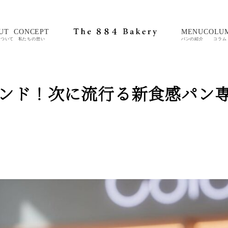
UT
CONCEPT
MENU
COLU
について
私たちの想い
パンの紹介
コラム
トレンド！次に流行る新食感パン