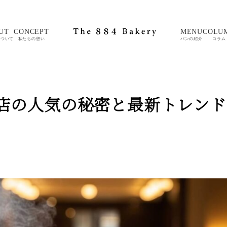
UT
CONCEPT
MENU
COLU
について
私たちの想い
パンの紹介
コラム
店の人気の秘密と最新トレンド