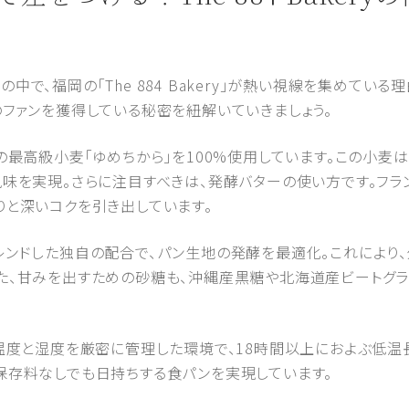
中で、福岡の「The 884 Bakery」が熱い視線を集めてい
のファンを獲得している秘密を紐解いていきましょう。
北海道産の最高級小麦「ゆめちから」を100%使用しています。この
風味を実現。さらに注目すべきは、発酵バターの使い方です。フラ
りと深いコクを引き出しています。
レンドした独自の配合で、パン生地の発酵を最適化。これにより、
た、甘みを出すための砂糖も、沖縄産黒糖や北海道産ビートグラ
たちは、温度と湿度を厳密に管理した環境で、18時間以上におよぶ
保存料なしでも日持ちする食パンを実現しています。