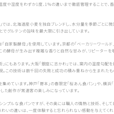
。温度や湿度をわずか1度、1%の違いまで徹底管理することで、
ラ」では、北海道産小麦を独自ブレンドし、水分量を季節ごとに微
とでグルテンの旨味を最大限に引き出しています。
は「自家製酵母」を使用しています。京都の「ベーカリーワールド
この酵母が生み出す複雑な香りと自然な甘みが、リピーターを
術」にもあります。大阪「銀座に志かわ」では、窯内の温度勾配を
現。この技術は数千回の失敗と成功の積み重ねから生まれたも
集めています。神戸「嵜本」の春限定「桜あん食パン」や、横浜
かした創作が常連客の楽しみになっています。
シンプルな食パンですが、その奥には職人の情熱と技術、そし
味わいの違いは、一度体験すると忘れられない感動を与えてくれ