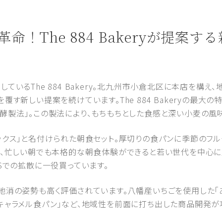
革命！The 884 Bakeryが提案
ているThe 884 Bakery。北九州市小倉北区に本店を構
覆す新しい提案を続けています。The 884 Bakeryの最大
酵製法」。この製法により、もちもちとした食感と深い小麦の風
ックス」と名付けられた朝食セット。厚切りの食パンに季節のフル
り、忙しい朝でも本格的な朝食体験ができると若い世代を中心に
Sでの拡散に一役買っています。
地消の姿勢も高く評価されています。八幡産いちごを使用した「
キャラメル食パン」など、地域性を前面に打ち出した商品開発が