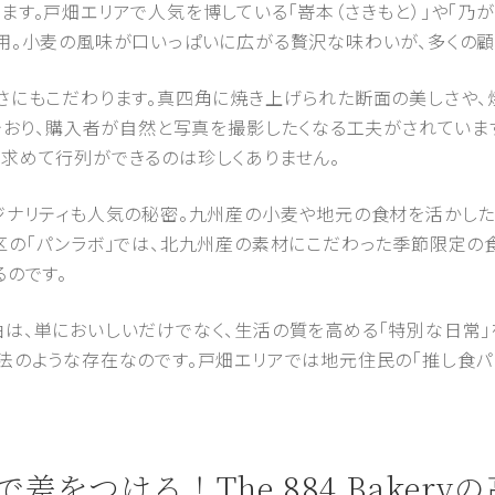
ます。戸畑エリアで人気を博している「嵜本（さきもと）」や「乃
用。小麦の風味が口いっぱいに広がる贅沢な味わいが、多くの顧
さにもこだわります。真四角に焼き上げられた断面の美しさや
んでおり、購入者が自然と写真を撮影したくなる工夫がされていま
求めて行列ができるのは珍しくありません。
ジナリティも人気の秘密。九州産の小麦や地元の食材を活かし
区の「パンラボ」では、北九州産の素材にこだわった季節限定の
るのです。
は、単においしいだけでなく、生活の質を高める「特別な日常」
法のような存在なのです。戸畑エリアでは地元住民の「推し食パ
で差をつける！The 884 Baker