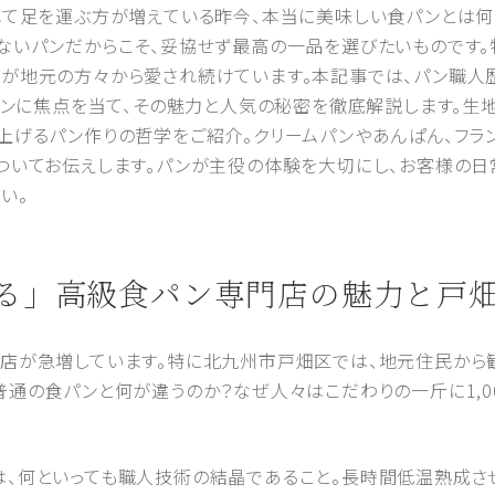
れて足を運ぶ方が増えている昨今、本当に美味しい食パンとは何
ないパンだからこそ、妥協せず最高の一品を選びたいものです
が地元の方々から愛され続けています。本記事では、パン職人
の高級食パンに焦点を当て、その魅力と人気の秘密を徹底解説します。
上げるパン作りの哲学をご紹介。クリームパンやあんぱん、フラ
いてお伝えします。パンが主役の体験を大切にし、お客様の日常に
い。
が光る」高級食パン専門店の魅力と戸
店が急増しています。特に北九州市戸畑区では、地元住民から
普通の食パンと何が違うのか？なぜ人々はこだわりの一斤に1,0
、何といっても職人技術の結晶であること。長時間低温熟成さ