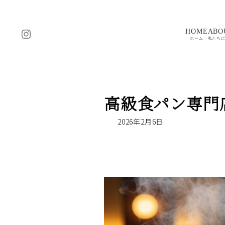
コ
ナ
ン
ビ
テ
ゲ
Instagram
HOME
ABO
ン
ー
ホーム
私たち
ツ
シ
へ
ョ
ス
ン
キ
に
高級食パン専門
ッ
移
プ
動
2026年2月6日