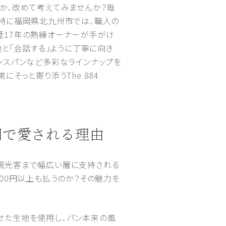
か、改めて考えてみませんか？毎
。特に福岡県北九州市では、職人の
歴17年の熟練オーナーが手がけ
生地と「会話する」ように丁寧に向き
ンスパンなど多彩なラインナップを
そっと寄り添うThe 884
畑で愛される理由
観光客まで幅広い層に支持される
00円以上も払うのか？その魅力を
せた生地を使用し、パン本来の風