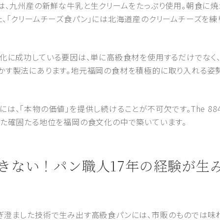
」は、九州産の新鮮な牛乳と生クリームをたっぷり使用。朝食に焼
た、「クリームチーズ食パン」には北海道産のクリームチーズを練
店との差別化に成功している要因は、単に高級食材を使用するだけで
かす製法にあります。地元福岡の食材を積極的に取り入れる姿
、「本物の価値」を提供し続けることが不可欠です。The 884
えた確固たる地位を福岡の食文化の中で築いています。
飽きない！パン職人17年の経験が
ぎ澄ました技術で生み出す高級食パンには、市販のものでは味