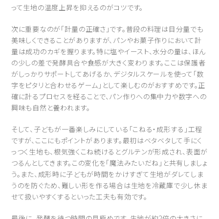
って生地の温度上昇を抑えるのがコツです。
次に重要なのが「計量の正確さ」です。普段の料理は目分量でも
美味しくできることがありますが、パンやお菓子作りにおいて計
量は成功のカギを握ります。特に塩やイースト、水分の量は、ほん
の少しの差で発酵具合や食感が大きく変わります。ここは保護者
がしっかりサポートしてあげるか、デジタルスケールを使って「数
字をピタリと合わせるゲーム」として楽しむのがおすすめです。正
確に計るプロセスを経ることで、パン作りへの集中力や数字への
興味も自然と養われます。
そして、子どもが一番楽しみにしている「こねる・成形する」工程
ですが、ここにもポイントがあります。最初はベタベタして手にく
っつく生地も、根気強くこね続けるとグルテンが形成され、表面が
つるんとしてきます。この変化を「魔法みたいだね」と共有しましょ
う。また、成形時に子どもが時間をかけすぎて生地がダレてしま
うのを防ぐため、難しい形を作る場合は生地を冷蔵庫で少し休ま
せて扱いやすくするといった工夫も有効です。
最後に、発酵を待つ時間の見極めです。生地が約2倍の大きさに