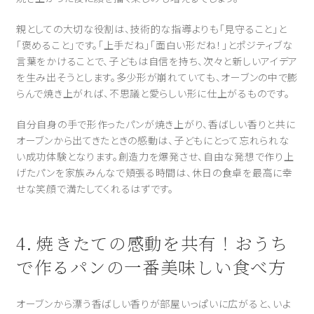
親としての大切な役割は、技術的な指導よりも「見守ること」と
「褒めること」です。「上手だね」「面白い形だね！」とポジティブな
言葉をかけることで、子どもは自信を持ち、次々と新しいアイデア
を生み出そうとします。多少形が崩れていても、オーブンの中で膨
らんで焼き上がれば、不思議と愛らしい形に仕上がるものです。
自分自身の手で形作ったパンが焼き上がり、香ばしい香りと共に
オーブンから出てきたときの感動は、子どもにとって忘れられな
い成功体験となります。創造力を爆発させ、自由な発想で作り上
げたパンを家族みんなで頬張る時間は、休日の食卓を最高に幸
せな笑顔で満たしてくれるはずです。
4. 焼きたての感動を共有！おうち
で作るパンの一番美味しい食べ方
オーブンから漂う香ばしい香りが部屋いっぱいに広がると、いよ