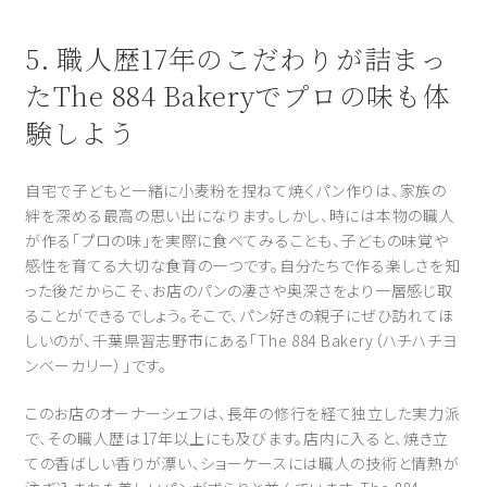
5. 職人歴17年のこだわりが詰まっ
たThe 884 Bakeryでプロの味も体
験しよう
自宅で子どもと一緒に小麦粉を捏ねて焼くパン作りは、家族の
絆を深める最高の思い出になります。しかし、時には本物の職人
が作る「プロの味」を実際に食べてみることも、子どもの味覚や
感性を育てる大切な食育の一つです。自分たちで作る楽しさを知
った後だからこそ、お店のパンの凄さや奥深さをより一層感じ取
ることができるでしょう。そこで、パン好きの親子にぜひ訪れてほ
しいのが、千葉県習志野市にある「The 884 Bakery（ハチハチヨ
ンベーカリー）」です。
このお店のオーナーシェフは、長年の修行を経て独立した実力派
で、その職人歴は17年以上にも及びます。店内に入ると、焼き立
ての香ばしい香りが漂い、ショーケースには職人の技術と情熱が