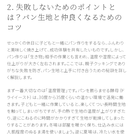
2. 失敗しないためのポイントと
は？パン生地と仲良くなるための
コツ
せっかくの休日に子どもと一緒にパン作りをするなら、ふんわり
と美味しく焼き上げて、成功体験を共有したいものです。しかし、
パン作りは「生き物」相手の作業とも言われ、温度や湿度によって
仕上がりが大きく左右されます。ここでは、親子クッキングであり
がちな失敗を防ぎ、パン生地と上手に付き合うための秘訣を詳し
く解説します。
まず一番大切なのは「温度管理」です。パンを膨らませる酵母（ド
ライイースト）は、30度から35度くらいの温かい環境で活発に働
きます。子どもと一緒に作業していると、楽しくてつい長時間生地
を触ってしまいがちですが、手の熱で生地の温度が上がりすぎた
り、逆にこねるのに時間がかかりすぎて生地が乾燥してしまった
りすることがあります。冬場は部屋を暖かく保ち、仕込み水には
人肌程度のぬるま湯を使いましょう。逆に夏場は、冷たい水を使