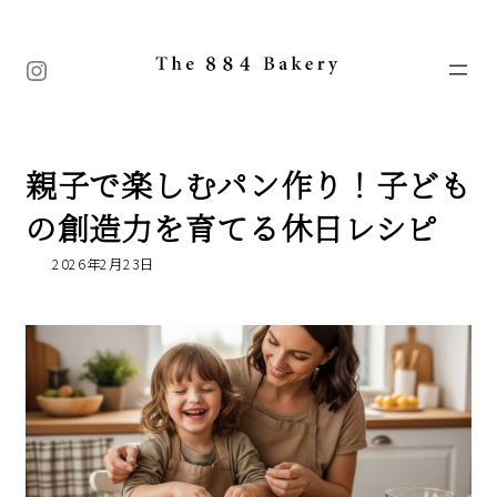
コ
ナ
ン
ビ
テ
ゲ
Instagram
ン
ー
ツ
シ
へ
ョ
ス
ン
キ
に
親子で楽しむパン作り！子ども
ッ
移
プ
動
の創造力を育てる休日レシピ
2026年2月23日