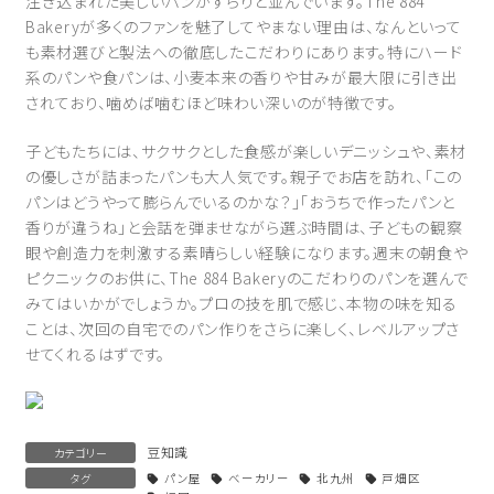
注ぎ込まれた美しいパンがずらりと並んでいます。The 884
Bakeryが多くのファンを魅了してやまない理由は、なんといって
も素材選びと製法への徹底したこだわりにあります。特にハード
系のパンや食パンは、小麦本来の香りや甘みが最大限に引き出
されており、噛めば噛むほど味わい深いのが特徴です。
子どもたちには、サクサクとした食感が楽しいデニッシュや、素材
の優しさが詰まったパンも大人気です。親子でお店を訪れ、「この
パンはどうやって膨らんでいるのかな？」「おうちで作ったパンと
香りが違うね」と会話を弾ませながら選ぶ時間は、子どもの観察
眼や創造力を刺激する素晴らしい経験になります。週末の朝食や
ピクニックのお供に、The 884 Bakeryのこだわりのパンを選んで
みてはいかがでしょうか。プロの技を肌で感じ、本物の味を知る
ことは、次回の自宅でのパン作りをさらに楽しく、レベルアップさ
せてくれるはずです。
豆知識
カテゴリー
タグ
パン屋
ベーカリー
北九州
戸畑区