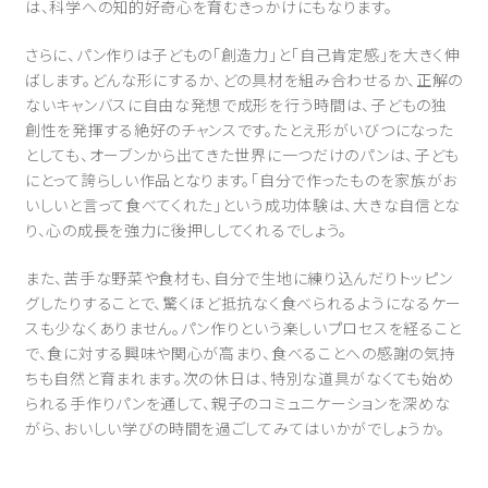
は、科学への知的好奇心を育むきっかけにもなります。
さらに、パン作りは子どもの「創造力」と「自己肯定感」を大きく伸
ばします。どんな形にするか、どの具材を組み合わせるか、正解の
ないキャンバスに自由な発想で成形を行う時間は、子どもの独
創性を発揮する絶好のチャンスです。たとえ形がいびつになった
としても、オーブンから出てきた世界に一つだけのパンは、子ども
にとって誇らしい作品となります。「自分で作ったものを家族がお
いしいと言って食べてくれた」という成功体験は、大きな自信とな
り、心の成長を強力に後押ししてくれるでしょう。
また、苦手な野菜や食材も、自分で生地に練り込んだりトッピン
グしたりすることで、驚くほど抵抗なく食べられるようになるケー
スも少なくありません。パン作りという楽しいプロセスを経ること
で、食に対する興味や関心が高まり、食べることへの感謝の気持
ちも自然と育まれます。次の休日は、特別な道具がなくても始め
られる手作りパンを通して、親子のコミュニケーションを深めな
がら、おいしい学びの時間を過ごしてみてはいかがでしょうか。