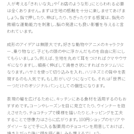
人が考える「きれいな丸」や「お店のような形」にとらわれる必要
は全くありません。まずは生地の感触を十分に楽しませてあげま
しょう。指で押したり、伸ばしたり、ちぎったりする感覚は、指先の
微細な運動能力を刺激し、脳の発達にも良い影響を与えると言
われています。
成形のアイデアは無限大です。好きな動物やアニメのキャラクタ
ー、乗り物など、子どもの頭の中に浮かんだものを自由に形にし
てもらいましょう。例えば、生地を丸めて耳をつければクマやウサ
ギになりますし、細長く伸ばして渦巻き状にすればカタツムリに
なります。ハサミを使って切り込みを入れ、ハリネズミの背中を表
現するのも人気です。もし形がいびつになっても、それは「世界に
一つだけのオリジナルパン」としての個性になります。
表現の幅を広げるために、キッチンにある食材を活用するのもお
すすめです。コーンやレーズンを目に見立てたり、ウインナーを抱
えさせたり、チョコチップで模様を描いたりと、トッピングを工夫
することで想像力はさらに広がります。100円ショップのセリアや
ダイソーなどで手に入る製菓用のチョコペンを用意しておけば、
焼き上がった後に顔を描く楽しみも増えるでしょう。