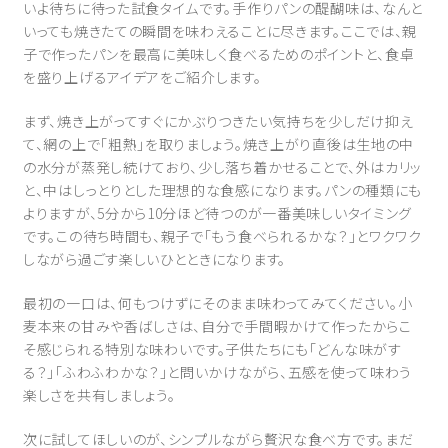
いよ待ちに待った試食タイムです。手作りパンの醍醐味は、なんと
いっても焼きたての瞬間を味わえることに尽きます。ここでは、親
子で作ったパンを最高に美味しく食べるためのポイントと、食卓
を盛り上げるアイデアをご紹介します。
まず、焼き上がってすぐにかぶりつきたい気持ちを少しだけ抑え
て、網の上で「粗熱」を取りましょう。焼き上がり直後は生地の中
の水分が蒸発し続けており、少し落ち着かせることで、外はカリッ
と、中はしっとりとした理想的な食感になります。パンの種類にも
よりますが、5分から10分ほど待つのが一番美味しいタイミング
です。この待ち時間も、親子で「もう食べられるかな？」とワクワク
しながら過ごす楽しいひとときになります。
最初の一口は、何もつけずにそのまま味わってみてください。小
麦本来の甘みや香ばしさは、自分で手間暇かけて作ったからこ
そ感じられる特別な味わいです。子供たちにも「どんな味がす
る？」「ふわふわかな？」と問いかけながら、五感を使って味わう
楽しさを共有しましょう。
次に試してほしいのが、シンプルながら贅沢な食べ方です。まだ