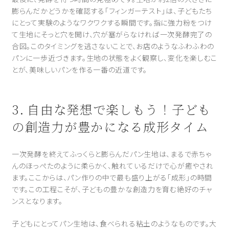
膨らんだかどうかを確認する「フィンガーテスト」は、子どもたち
にとって実験のようなワクワクする瞬間です。指に強力粉をつけ
て生地にそっと穴を開け、穴が塞がらなければ一次発酵完了の
合図。このタイミングを逃さないことで、お店のようなふわふわの
パンに一歩近づきます。生地の状態をよく観察し、変化を楽しむこ
とが、美味しいパンを作る一番の近道です。
3. 自由な発想で楽しもう！子ども
の創造力が豊かになる成形タイム
一次発酵を終えてふっくらと膨らんだパン生地は、まるで赤ちゃ
んのほっぺたのように柔らかく、触れているだけで心が癒やされ
ます。ここからは、パン作りの中で最も盛り上がる「成形」の時間
です。この工程こそが、子どもの豊かな創造力を育む絶好のチャ
ンスとなります。
子どもにとってパン生地は、食べられる粘土のようなものです。大