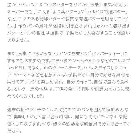
温かいパンに、こだわりのバターをひとかけら乗せます。例えば、
スーパーでも手に入る「よつ葉バター」や「カルピス特選バター」
など、コクのある発酵バターや良質な有塩バターを用意しておく
と、手作りパンの風味が格段に引き立ちます。じゅわっと溶け出す
バターとパンの相性は抜群で、子供たちも大喜びすること間違い
ありません。
また、食卓にいろいろなトッピングを並べて「パンパーティー」に
するのもおすすめです。アヲハタのジャムやヌテラなどの甘いスプ
レッドだけでなく、kiriのクリームチーズ、ハム、スライスしたキュ
ウリやトマトなどを用意すれば、子供たちが自分で好きな具材を
乗せてアレンジを楽しめます。「自分で作って、自分で選んで食べ
る」という一連の体験は、子供の食への興味や創造力をさらに深
めてくれるでしょう。
週末の朝やランチタイムに、焼きたてのパンを囲んで家族みんな
で「美味しいね」と言い合う時間は、何にも代えがたい幸せな記
憶として残ります。ぜひ、熱々の感動を家族全員で分かち合ってく
ださい。