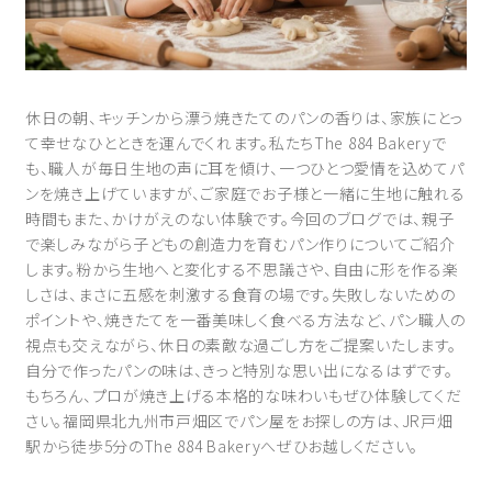
休日の朝、キッチンから漂う焼きたてのパンの香りは、家族にとっ
て幸せなひとときを運んでくれます。私たちThe 884 Bakeryで
も、職人が毎日生地の声に耳を傾け、一つひとつ愛情を込めてパ
ンを焼き上げていますが、ご家庭でお子様と一緒に生地に触れる
時間もまた、かけがえのない体験です。今回のブログでは、親子
で楽しみながら子どもの創造力を育むパン作りについてご紹介
します。粉から生地へと変化する不思議さや、自由に形を作る楽
しさは、まさに五感を刺激する食育の場です。失敗しないための
ポイントや、焼きたてを一番美味しく食べる方法など、パン職人の
視点も交えながら、休日の素敵な過ごし方をご提案いたします。
自分で作ったパンの味は、きっと特別な思い出になるはずです。
もちろん、プロが焼き上げる本格的な味わいもぜひ体験してくだ
さい。福岡県北九州市戸畑区でパン屋をお探しの方は、JR戸畑
駅から徒歩5分のThe 884 Bakeryへぜひお越しください。