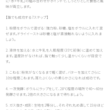
に「水+牛乳」の組み合わせがポイントで、しっとりとした食感と風
味が両立します。
【誰でも成功する7ステップ】
1. 粉類をボウルで混ぜる：強力粉、砂糖、塩をボウルに入れて混
ぜます。ドライイーストは砂糖と塩が直接触れないように入れま
しょう。
2. 液体を加える：水と牛乳を人肌程度（35℃前後）に温めて加え
ます。温度計がなければ、指で触って少し温かいくらいが目安で
す。
3. こねる：粉気がなくなるまで軽く混ぜ、バターを加えてさらに
10分程度こねます。耳たぶくらいの柔らかさになれば成功です。
4. 一次発酵：ボウルにラップをして、28℃程度の場所で40〜60分
発酵させます。2倍の大きさになるまで待ちましょう。
5. ガス抜き・成形：生地を2等分し、それぞれ丸め直して15分ほど