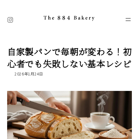
コ
ナ
ン
ビ
テ
ゲ
Instagram
ン
ー
ツ
シ
へ
ョ
ス
ン
キ
に
自家製パンで毎朝が変わる！初
ッ
移
プ
動
心者でも失敗しない基本レシピ
2026年1月24日