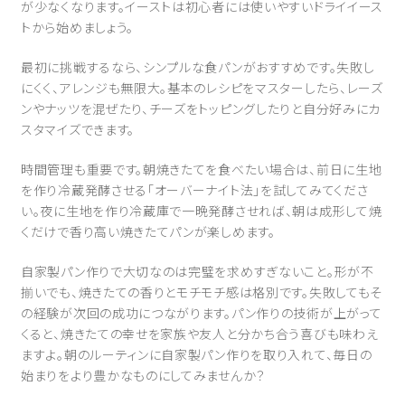
が少なくなります。イーストは初心者には使いやすいドライイース
トから始めましょう。
最初に挑戦するなら、シンプルな食パンがおすすめです。失敗し
にくく、アレンジも無限大。基本のレシピをマスターしたら、レーズ
ンやナッツを混ぜたり、チーズをトッピングしたりと自分好みにカ
スタマイズできます。
時間管理も重要です。朝焼きたてを食べたい場合は、前日に生地
を作り冷蔵発酵させる「オーバーナイト法」を試してみてくださ
い。夜に生地を作り冷蔵庫で一晩発酵させれば、朝は成形して焼
くだけで香り高い焼きたてパンが楽しめます。
自家製パン作りで大切なのは完璧を求めすぎないこと。形が不
揃いでも、焼きたての香りとモチモチ感は格別です。失敗してもそ
の経験が次回の成功につながります。パン作りの技術が上がって
くると、焼きたての幸せを家族や友人と分かち合う喜びも味わえ
ますよ。朝のルーティンに自家製パン作りを取り入れて、毎日の
始まりをより豊かなものにしてみませんか？