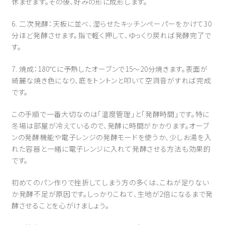
休ませます。その後、好みの形に成形します。
6. 二次発酵：天板に並べ、湿らせたキッチンペーパーをかけて30
分ほど発酵させます。指で軽く押して、ゆっくり戻れば発酵完了で
す。
7. 焼成：180℃に予熱したオーブンで15〜20分焼きます。表面が
綺麗な焼き色になり、底をトントンと叩いて空洞音がすれば完成
です。
この手順で一番大切なのは「温度管理」と「発酵時間」です。特に
冬場は部屋が冷えているので、発酵に時間がかかります。オーブ
ンの発酵機能や電子レンジの発酵モードを使うか、少しお湯を入
れた容器と一緒に電子レンジに入れて発酵させる方法も効果的
です。
初めてのパン作りで挫折してしまう方の多くは、こねが足りない
か発酵不足が原因です。しっかりこねて、生地が2倍になるまで発
酵させることを心がけましょう。