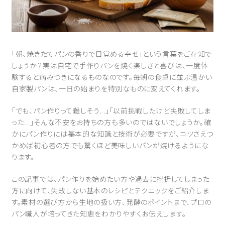
「朝、焼きたてパンの香りで目覚める幸せ」という言葉をご存知で
しょうか？実は自宅で手作りパンを焼く楽しさと喜びは、一度体
験すると病みつきになるものなのです。毎朝の食卓に並ぶ温かい
自家製パンは、一日の始まりを特別なものに変えてくれます。
「でも、パン作りって難しそう...」「以前挑戦したけど失敗してしま
った...」そんな不安をお持ちの方も多いのではないでしょうか。確
かにパン作りには基本的な知識と技術が必要ですが、コツさえつ
かめば初心者の方でも驚くほど美味しいパンが焼けるようにな
ります。
この記事では、パン作りを始めたい方や過去に挫折してしまった
方に向けて、失敗しない基本のレシピとテクニックをご紹介しま
す。素材の選び方から生地の扱い方、発酵のポイントまで、プロの
パン職人が培ってきた知恵をわかりやすくお伝えします。