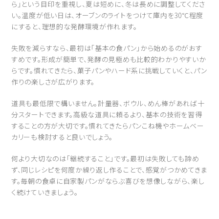
ら」という目印を重視し、夏は短めに、冬は長めに調整してくださ
い。温度が低い日は、オーブンのライトをつけて庫内を30℃程度
にすると、理想的な発酵環境が作れます。
失敗を減らすなら、最初は「基本の食パン」から始めるのがおす
すめです。形成が簡単で、発酵の見極めも比較的わかりやすいか
らです。慣れてきたら、菓子パンやハード系に挑戦していくと、パン
作りの楽しさが広がります。
道具も最低限で構いません。計量器、ボウル、めん棒があれば十
分スタートできます。高級な道具に頼るより、基本の技術を習得
することの方が大切です。慣れてきたらパンこね機やホームベー
カリーも検討すると良いでしょう。
何より大切なのは「継続すること」です。最初は失敗しても諦め
ず、同じレシピを何度か繰り返し作ることで、感覚がつかめてきま
す。毎朝の食卓に自家製パンがならぶ喜びを想像しながら、楽し
く続けていきましょう。