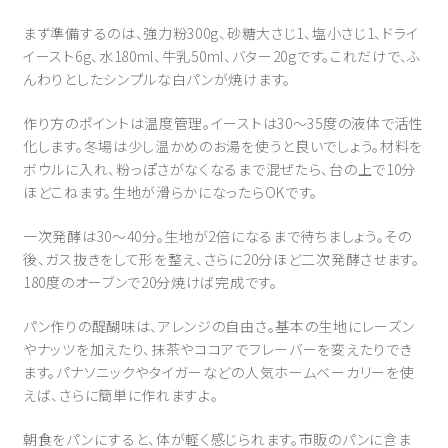
まず準備するのは、強力粉300g、砂糖大さじ1、塩小さじ1、ドライ
イースト6g、水180ml、牛乳50ml、バター20gです。これだけで、ふ
んわりとしたシンプルな白パンが焼けます。
作り方のポイントは温度管理。イーストは30〜35度の液体で活性
化します。冬場は少し温かめのお湯を使うと良いでしょう。材料を
ボウルに入れ、粉っぽさがなくなるまで混ぜたら、台の上で10分
ほどこねます。生地が滑らかになったらOKです。
一次発酵は30〜40分。生地が2倍になるまで待ちましょう。その
後、ガス抜きをして形を整え、さらに20分ほど二次発酵させます。
180度のオーブンで20分焼けば完成です。
パン作りの醍醐味は、アレンジの自由さ。基本の生地にレーズン
やナッツを加えたり、抹茶やココアでフレーバーを変えたりでき
ます。パナソニックやタイガーなどの人気ホームベーカリーを使
えば、さらに簡単に作れますよ。
朝食をパンにすると、体が軽く感じられます。市販のパンに含ま