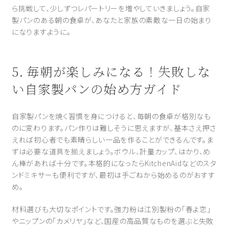
ら挑戦して、少しずつレパートリーを増やしていきましょう。自家
製パンのある朝の食卓が、あなたと家族の素敵な一日の始まり
になりますように。
5. 毎朝が楽しみになる！失敗しな
い自家製パンの始め方ガイド
自家製パンを焼く習慣を身につけると、毎朝の食卓が格別なも
のに変わります。パン作りは難しそうに思えますが、基本さえ押さ
えれば初心者でも素晴らしい一品を作ることができるんです。ま
ずは必要な道具を揃えましょう。ボウル、計量カップ、はかり、め
ん棒があれば十分です。本格的になったらKitchenAidなどのスタ
ンドミキサーも便利ですが、最初は手ごねから始めるのがおすす
め。
材料選びも大切なポイントです。強力粉は江別製粉の「春よ恋」
やニップンの「カメリヤ」など、国産の高品質なものを選ぶと失敗