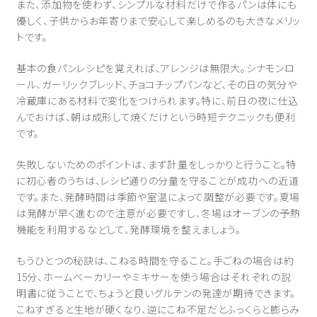
また、添加物を使わず、シンプルな材料だけで作るパンは体にも
優しく、子供からお年寄りまで安心して楽しめるのも大きなメリッ
トです。
基本の食パンレシピを覚えれば、アレンジは無限大。シナモンロ
ール、ガーリックブレッド、チョコチップパンなど、その日の気分や
冷蔵庫にある材料で変化をつけられます。特に、前日の夜に仕込
んでおけば、朝は成形して焼くだけという時短テクニックも便利
です。
失敗しないためのポイントは、まず計量をしっかりと行うこと。特
に初心者のうちは、レシピ通りの分量を守ることが成功への近道
です。また、発酵時間は季節や室温によって調整が必要です。夏場
は発酵が早く進むので注意が必要ですし、冬場はオーブンの予熱
機能を利用するなどして、発酵環境を整えましょう。
もうひとつの秘訣は、こねる時間を守ること。手ごねの場合は約
15分、ホームベーカリーやミキサーを使う場合はそれぞれの説
明書に従うことで、ちょうど良いグルテンの発達が期待できます。
こねすぎると生地が硬くなり、逆にこね不足だとふっくらと膨らみ