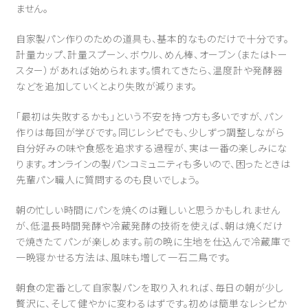
ません。
自家製パン作りのための道具も、基本的なものだけで十分です。
計量カップ、計量スプーン、ボウル、めん棒、オーブン（またはトー
スター）があれば始められます。慣れてきたら、温度計や発酵器
などを追加していくとより失敗が減ります。
「最初は失敗するかも」という不安を持つ方も多いですが、パン
作りは毎回が学びです。同じレシピでも、少しずつ調整しながら
自分好みの味や食感を追求する過程が、実は一番の楽しみにな
ります。オンラインの製パンコミュニティも多いので、困ったときは
先輩パン職人に質問するのも良いでしょう。
朝の忙しい時間にパンを焼くのは難しいと思うかもしれません
が、低温長時間発酵や冷蔵発酵の技術を使えば、朝は焼くだけ
で焼きたてパンが楽しめます。前の晩に生地を仕込んで冷蔵庫で
一晩寝かせる方法は、風味も増して一石二鳥です。
朝食の定番として自家製パンを取り入れれば、毎日の朝が少し
贅沢に、そして健やかに変わるはずです。初めは簡単なレシピか