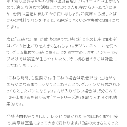
まず最も重要なのは「材料の温度管理」です。イーストは生き物な
ので、適切な温度で活動します。水は人肌程度（30〜35℃）に温
め、粉類は室温に戻してから使いましょう。冷蔵庫から出したば
かりの材料でパンを作ると、発酵がうまくいかず失敗の原因にな
ります。
次に「正確な計量」が成功の鍵です。特に粉と水の比率（加水率）
はパンの仕上がりを大きく左右します。デジタルスケールを使っ
て、グラム単位で正確に量ることをおすすめします。メジャーカッ
プだけでは誤差が生じやすいため、特に初心者のうちは計量に
こだわりましょう。
「こねる時間」も重要です。手ごねの場合は最低15分、生地がな
めらかになるまでしっかりとこねることで、グルテンが形成されふ
っくらとしたパンになります。力が入りづらい場合は、5分こねて
10分休ませるを繰り返す「オートリーズ法」を取り入れるのも効
果的です。
発酵時間も守りましょう。レシピに書かれた時間はあくまで目安
で、実際は室温によって大きく変わります。「2倍の大きさになった