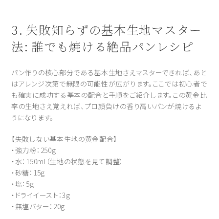
3. 失敗知らずの基本生地マスター
法: 誰でも焼ける絶品パンレシピ
パン作りの核心部分である基本生地さえマスターできれば、あと
はアレンジ次第で無限の可能性が広がります。ここでは初心者で
も確実に成功する基本の配合と手順をご紹介します。この黄金比
率の生地さえ覚えれば、プロ顔負けの香り高いパンが焼けるよ
うになります。
【失敗しない基本生地の黄金配合】
・強力粉：250g
・水：150ml（生地の状態を見て調整）
・砂糖：15g
・塩：5g
・ドライイースト：3g
・無塩バター：20g