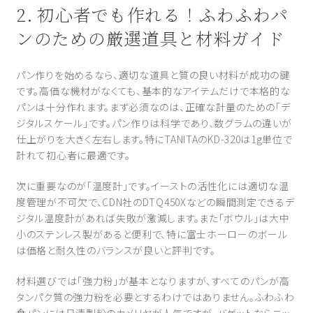
2. 初心者でも作れる！ふわふわパ
ンのための厳選道具と材料ガイド
パン作りを始めるなら、適切な道具と質の良い材料が成功の鍵
です。高価な機材がなくても、基本的なアイテムだけで本格的な
パンは十分作れます。まず必須なのは、正確な計量のための「デ
ジタルスケール」です。パン作りは科学であり、数グラムの違いが
仕上がりを大きく左右します。特にTANITAのKD-320は1g単位で
計れて初心者に最適です。
次に重要なのが「温度計」です。イーストの活性化には適切な温
度管理が不可欠で、CDN社のDTQ450Xなどの瞬間測定できるデ
ジタル温度計があれば失敗が激減します。また「ボウル」は大中
小のステンレス製があると便利で、特に富士ホーローのボール
は価格と耐久性のバランスが良いと評判です。
材料選びでは「強力粉」が基本となりますが、すべてのパンが高
タンパク質の強力粉を必要とするわけではありません。ふわふわ