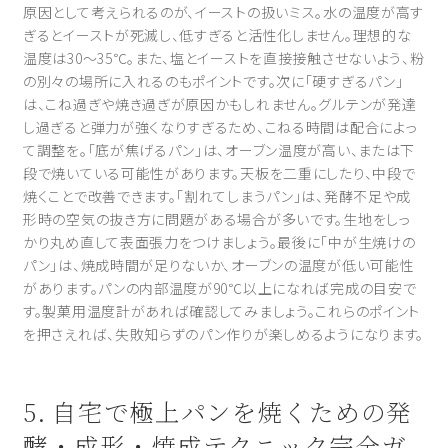
原因として考えられるのが、イーストの扱いミス。水の温度が高す
ぎるとイーストが死滅し、低すぎると活性化しません。理想的な
温度は30〜35℃。また、塩とイーストを直接接触させないよう、粉
の別々の場所に入れるのもポイントです。次に「硬すぎるパン」
は、こね過ぎや焼き過ぎが原因かもしれません。グルテンが発達
し過ぎると弾力が強くなりすぎるため、こねる時間は配合によっ
て調整を。「底が焦げるパン」は、オーブン温度が高い、または下
段で焼いている可能性があります。天板を二重にしたり、中段で
焼くことで改善できます。「割れてしまうパン」は、発酵不足や成
形時の空気の抜き方に問題がある場合が多いです。生地をしっ
かり丸め直して表面張力をつけましょう。最後に「中が生焼けの
パン」は、焼成時間が足りないか、オーブンの温度が低い可能性
があります。パンの内部温度が90℃以上になれば完成の目安で
す。製菓用温度計があれば確認してみましょう。これらのポイント
を押さえれば、失敗知らずのパン作りが楽しめるようになります。
5. 自宅で極上パンを焼くための発
酵・成形・焼成テクニック完全ガ