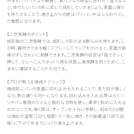
みます。バゲットなら細長く、食パンなら角型に合わせて整えるな
ど、作りたいパンの形に応じて成形していきましょう。表面に張り
を持たせることで、焼き上がりの皮はパリッと、中はふんわりとし
た食感になります。
【二次発酵のポイント】
成形後の二次発酵では、成形した形のまま膨らみを待ちます。こ
の時、霧吹きで水を軽くスプレーしてラップをかけると、表面が乾
燥せずにきれいに発酵できます。二次発酵の目安は「指でそっと
押して、少しへこんでゆっくり戻る状態」。過発酵を防ぐために、こ
まめに確認することが大切です。
【プロが教える焼成テクニック】
焼成前にパンの表面に切れ込みを入れることで、見た目が美しく
なり、熱の通りも均一になります。切れ込みを入れる際はカミソ
リやパン専用のラメなど鋭利な刃物を使い、素早く斜めに入れる
のがコツです。焼く際は、オーブンを十分に予熱し、初めの5分間
は強めの温度（220℃程度）で一気に焼き、その後適温（180℃前
後）に下げて中までじっくり焼き上げます。