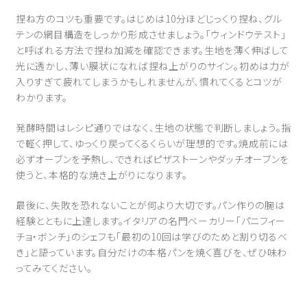
捏ね方のコツも重要です。はじめは10分ほどじっくり捏ね、グル
テンの網目構造をしっかり形成させましょう。「ウィンドウテスト」
と呼ばれる方法で捏ね加減を確認できます。生地を薄く伸ばして
光に透かし、薄い膜状になれば捏ね上がりのサイン。初めは力が
入りすぎて疲れてしまうかもしれませんが、慣れてくるとコツが
わかります。
発酵時間はレシピ通りではなく、生地の状態で判断しましょう。指
で軽く押して、ゆっくり戻ってくるくらいが理想的です。焼成前には
必ずオーブンを予熱し、できればピザストーンやダッチオーブンを
使うと、本格的な焼き上がりになります。
最後に、失敗を恐れないことが何より大切です。パン作りの腕は
経験とともに上達します。イタリアの名門ベーカリー「パニフィー
チョ・ボンチ」のシェフも「最初の10回は学びのためと割り切るべ
き」と語っています。自分だけの本格パンを焼く喜びを、ぜひ味わ
ってみてください。