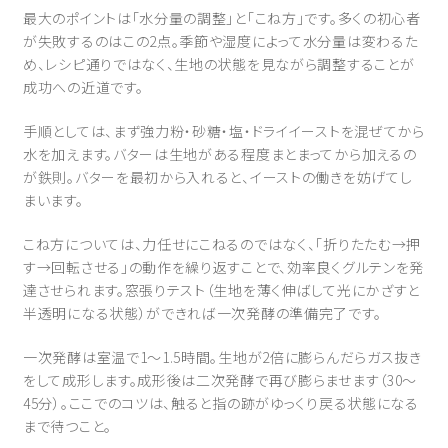
最大のポイントは「水分量の調整」と「こね方」です。多くの初心者
が失敗するのはこの2点。季節や湿度によって水分量は変わるた
め、レシピ通りではなく、生地の状態を見ながら調整することが
成功への近道です。
手順としては、まず強力粉・砂糖・塩・ドライイーストを混ぜてから
水を加えます。バターは生地がある程度まとまってから加えるの
が鉄則。バターを最初から入れると、イーストの働きを妨げてし
まいます。
こね方については、力任せにこねるのではなく、「折りたたむ→押
す→回転させる」の動作を繰り返すことで、効率良くグルテンを発
達させられます。窓張りテスト（生地を薄く伸ばして光にかざすと
半透明になる状態）ができれば一次発酵の準備完了です。
一次発酵は室温で1〜1.5時間。生地が2倍に膨らんだらガス抜き
をして成形します。成形後は二次発酵で再び膨らませます（30〜
45分）。ここでのコツは、触ると指の跡がゆっくり戻る状態になる
まで待つこと。