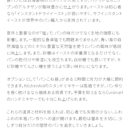
食パンには日清製粉のカメリヤが人気ですが、バゲットならニッ
プンのアルチザンが風味豊かに仕上がります。イーストは初心者
なら「インスタントドライイースト」が扱いやすく、サフインスタント
イーストが世界中のパン職人から支持されています。
意外と重要なのが「塩」で、パンの味だけでなく生地の強度にも
影響します。一般的な食卓塩でも問題ありませんが、青い海の自
然海塩などのミネラル豊富な天然塩を使うとパンの風味が格段
に向上します。また、砂糖はイーストの栄養源となるだけでなく、
パンの色付けや保湿にも役立ちます。白砂糖でも良いですが、キ
ビ砂糖やてんさい糖を使うとより深い味わいになります。
オプションとして「パンこね器」があると時間と労力が大幅に節約
できます。KitchenAidのスタンドミキサーは高価ですが、パン作り
を長く続けるなら価値ある投資です。予算を抑えるならCuisinart
のハンドミキサーでも十分こね上げられます。
これらの道具と材料を揃えれば、初心者でも失敗の少ない、ふわ
ふわの本格パン作りへの道が開けます。最初は基本を大切に、少
しずつ自分だけの理想のパンを追求していきましょう。