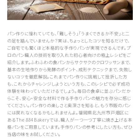
パン作りに憧れていても、「難しそう」「うまくできるか不安」と二
の足を踏んでいませんか？実は、ちょっとしたコツを知るだけで、
ご自宅でも驚くほど本格的な手作りパンが実現できるんです。プ
ロのパン職人の技術を取り入れた初心者向けの極上レシピをご
紹介します。ふわふわの食パンからサクサクのクロワッサンまで、
基本の生地作りから発酵のポイント、成形テクニックまで、失敗し
ないコツを徹底解説。これまでパン作りに挑戦して挫折した方
も、これからチャレンジしようという方も、このレシピで必ず成功
体験を味わっていただけるでしょう。毎日の食卓に並ぶパンだか
らこそ、安心・安全な材料で作る手作りパンの魅力を存分に感じ
てください。パン作りの楽しさと奥深さを知ると、もう市販のパン
には戻れなくなるかもしれませんよ。福岡県北九州市戸畑区に
あるThe 884 Bakeryでは、職人が一つ一つ丁寧に焼き上げる本
格パンをご用意しています。手作りパンの参考にしたい方も、ぜひ
当店の味をお試しください。