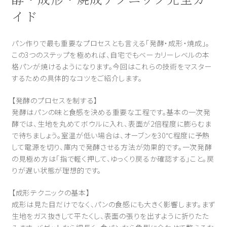
イド
パン作りで最も重要なプロセスとも言える「発酵・成形・焼成」。
この3つのステップを極めれば、自宅でもベーカリーレベルの本
格パンが焼けるようになります。今回はこれらの技術をマスター
するための具体的なコツをご紹介します。
【発酵のプロセスを制する】
発酵はパンの味と食感を決める重要な工程です。基本の一次発
酵では、生地を丸めてボウルに入れ、表面が2倍程度に膨らむま
で待ちましょう。室温が低い場合は、オーブンを30℃程度に予熱
して電源を切り、庫内で発酵させる方法が効果的です。一次発酵
の見極め方は「指で軽く押して、ゆっくり戻るか確認する」こと。戻
りが遅い状態が理想的です。
【成形テクニックの基本】
成形は見た目だけでなく、パンの食感にも大きく影響します。まず
生地をガス抜きして平たくし、表面の張りを出すように折りたた