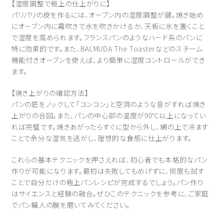
【湿度調整で極上の仕上がりに】
パリパリの皮を作るには、オーブン内の湿度調整が鍵。焼き始め
にオーブン内に霧吹きで水を吹きかけるか、天板に氷を置くこと
で湿度を高められます。フランスパンのようなハード系のパンに
特に効果的です。また、BALMUDA The Toasterなどのスチーム
機能付きオーブンを使えば、より簡単に湿度コントロールができ
ます。
【焼き上がりの確認方法】
パンの底をノックして「コンコン」と空洞のような音がすれば焼き
上がりの合図。また、パンの中心部の温度が90℃以上になってい
れば完璧です。焼きあがったらすぐに型から外し、網の上で冷ます
ことで余分な湿気を逃がし、理想的な食感に仕上がります。
これらの基本テクニックを押さえれば、初心者でも本格的なパン
作りが可能になります。最初は失敗してもめげずに、何度も試す
ことで自分だけの極上パンレシピが完成するでしょう。パン作り
はサイエンスと経験の融合。ぜひこのテクニックを参考に、ご家庭
でパン職人の腕を磨いてみてください。