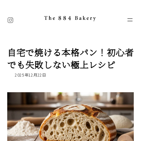
コ
ナ
ン
ビ
テ
ゲ
Instagram
ン
ー
ツ
シ
へ
ョ
ス
ン
キ
に
自宅で焼ける本格パン！初心者
ッ
移
プ
動
でも失敗しない極上レシピ
2025年12月22日