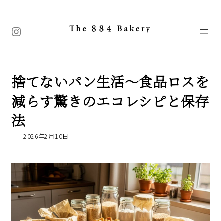
コ
ナ
ン
ビ
テ
ゲ
Instagram
ン
ー
ツ
シ
へ
ョ
ス
ン
キ
に
捨てないパン生活～食品ロスを
ッ
移
プ
動
減らす驚きのエコレシピと保存
法
2026年2月10日