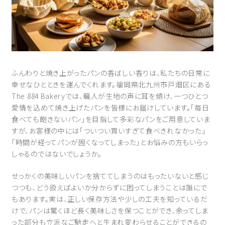
ふんわりと焼き上がったパンの香ばしい香りは、私たちの日常に
幸せなひとときを運んでくれます。福岡県北九州市戸畑区にある
The 884 Bakeryでは、職人が生地の声に耳を傾け、一つひとつ
愛情を込めて焼き上げたパンを皆様にお届けしています。「毎日
食べても飽きないパン」を目指して多彩なパンをご用意していま
すが、お客様の中には「ついつい買いすぎて食べきれなかった」
「時間が経ってパンが固くなってしまった」とお悩みの方もいらっ
しゃるのではないでしょうか。
せっかくの美味しいパンを捨ててしまうのはもったいないと感じ
つつも、どう扱えばよいか分からずに困ってしまうことは誰にで
もあります。実は、正しい保存方法や少しの工夫を知っているだ
けで、パンは驚くほど長く美味しさを保つことができ、余ってしま
った部分も立派なご馳走へと生まれ変わらせることができるの