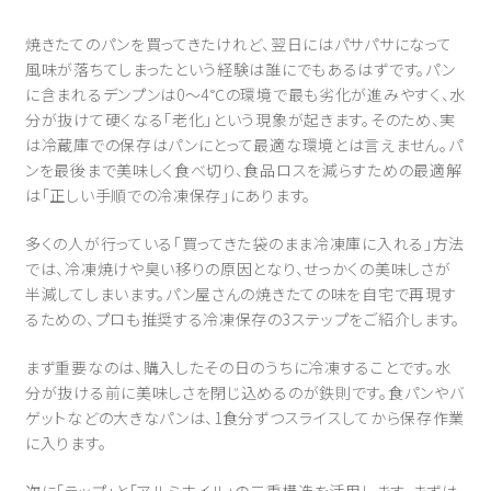
焼きたてのパンを買ってきたけれど、翌日にはパサパサになって
風味が落ちてしまったという経験は誰にでもあるはずです。パン
に含まれるデンプンは0〜4℃の環境で最も劣化が進みやすく、水
分が抜けて硬くなる「老化」という現象が起きます。そのため、実
は冷蔵庫での保存はパンにとって最適な環境とは言えません。パ
ンを最後まで美味しく食べ切り、食品ロスを減らすための最適解
は「正しい手順での冷凍保存」にあります。
多くの人が行っている「買ってきた袋のまま冷凍庫に入れる」方法
では、冷凍焼けや臭い移りの原因となり、せっかくの美味しさが
半減してしまいます。パン屋さんの焼きたての味を自宅で再現す
るための、プロも推奨する冷凍保存の3ステップをご紹介します。
まず重要なのは、購入したその日のうちに冷凍することです。水
分が抜ける前に美味しさを閉じ込めるのが鉄則です。食パンやバ
ゲットなどの大きなパンは、1食分ずつスライスしてから保存作業
に入ります。
次に「ラップ」と「アルミホイル」の二重構造を活用します。まずは