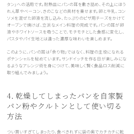
タン」への活用です。耐熱皿にパンの耳を敷き詰め、その上にほう
れん草やベーコン、きのこなどの具材を乗せます。卵と牛乳、コン
ソメを混ぜた卵液を流し込み、たっぷりのピザ用チーズをかけて
オーブンで焼けば、立派なメイン料理の完成です。パンの耳が卵
液やホワイトソースを吸うことで、モチモチとした食感に変化し、
パスタやパイ生地とは違った濃厚な味わいを楽しめます。
このように、パンの耳は「余り物」ではなく、料理の主役になれる
ポテンシャルを秘めています。サンドイッチを作る日が楽しみにな
るようなアレンジ術を身につけて、美味しく賢く食品ロス削減に
取り組んでみましょう。
4. 乾燥してしまったパンを自家製
パン粉やクルトンとして使い切る
方法
つい買いすぎてしまったり、食べきれずに袋の奥でカチカチに乾