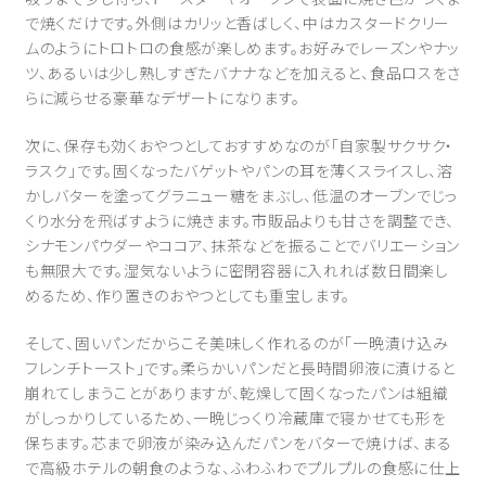
で焼くだけです。外側はカリッと香ばしく、中はカスタードクリー
ムのようにトロトロの食感が楽しめます。お好みでレーズンやナッ
ツ、あるいは少し熟しすぎたバナナなどを加えると、食品ロスをさ
らに減らせる豪華なデザートになります。
次に、保存も効くおやつとしておすすめなのが「自家製サクサク・
ラスク」です。固くなったバゲットやパンの耳を薄くスライスし、溶
かしバターを塗ってグラニュー糖をまぶし、低温のオーブンでじっ
くり水分を飛ばすように焼きます。市販品よりも甘さを調整でき、
シナモンパウダーやココア、抹茶などを振ることでバリエーション
も無限大です。湿気ないように密閉容器に入れれば数日間楽し
めるため、作り置きのおやつとしても重宝します。
そして、固いパンだからこそ美味しく作れるのが「一晩漬け込み
フレンチトースト」です。柔らかいパンだと長時間卵液に漬けると
崩れてしまうことがありますが、乾燥して固くなったパンは組織
がしっかりしているため、一晩じっくり冷蔵庫で寝かせても形を
保ちます。芯まで卵液が染み込んだパンをバターで焼けば、まる
で高級ホテルの朝食のような、ふわふわでプルプルの食感に仕上