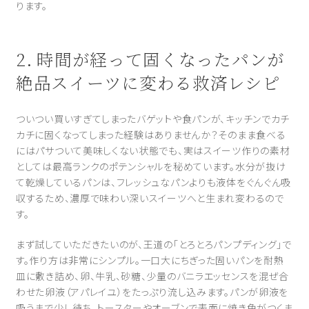
ります。
2. 時間が経って固くなったパンが
絶品スイーツに変わる救済レシピ
ついつい買いすぎてしまったバゲットや食パンが、キッチンでカチ
カチに固くなってしまった経験はありませんか？そのまま食べる
にはパサついて美味しくない状態でも、実はスイーツ作りの素材
としては最高ランクのポテンシャルを秘めています。水分が抜け
て乾燥しているパンは、フレッシュなパンよりも液体をぐんぐん吸
収するため、濃厚で味わい深いスイーツへと生まれ変わるので
す。
まず試していただきたいのが、王道の「とろとろパンプディング」で
す。作り方は非常にシンプル。一口大にちぎった固いパンを耐熱
皿に敷き詰め、卵、牛乳、砂糖、少量のバニラエッセンスを混ぜ合
わせた卵液（アパレイユ）をたっぷり流し込みます。パンが卵液を
吸うまで少し待ち、トースターやオーブンで表面に焼き色がつくま