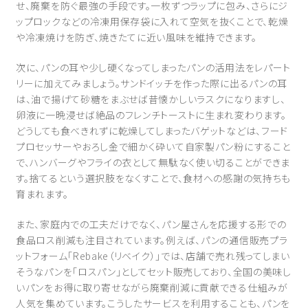
せ、廃棄を防ぐ最強の手段です。一枚ずつラップに包み、さらにジ
ップロックなどの冷凍用保存袋に入れて空気を抜くことで、乾燥
や冷凍焼けを防ぎ、焼きたてに近い風味を維持できます。
次に、パンの耳や少し硬くなってしまったパンの活用法をレパート
リーに加えてみましょう。サンドイッチを作った際に出るパンの耳
は、油で揚げて砂糖をまぶせば昔懐かしいラスクになりますし、
卵液に一晩浸せば絶品のフレンチトーストに生まれ変わります。
どうしても食べきれずに乾燥してしまったバゲットなどは、フード
プロセッサーやおろし金で細かく砕いて自家製パン粉にすること
で、ハンバーグやフライの衣として無駄なく使い切ることができま
す。捨てるという選択肢をなくすことで、食材への感謝の気持ちも
育まれます。
また、家庭内での工夫だけでなく、パン屋さんを応援する形での
食品ロス削減も注目されています。例えば、パンの通信販売プラ
ットフォーム「Rebake（リベイク）」では、店舗で売れ残ってしまい
そうなパンを「ロスパン」としてセット販売しており、全国の美味し
いパンをお得に取り寄せながら廃棄削減に貢献できる仕組みが
人気を集めています。こうしたサービスを利用することも、パンを