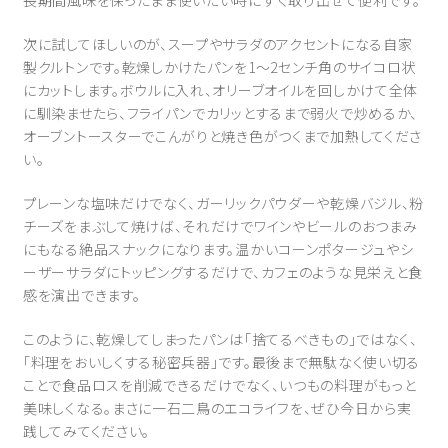
長期間風味を保ったまま使いたい時にすぐ取り出せて便利です。
次に試してほしいのが、スープやサラダのアクセントになる自家
製クルトンです。乾燥しかけたパンを1～2センチ角のサイコロ状
にカットします。ボウルに入れ、オリーブオイルを回しかけて全体
に馴染ませたら、フライパンでカリッとするまで弱火で炒めるか、
オーブントースターでこんがりと焼き色がつくまで加熱してくださ
い。
プレーンな塩味だけでなく、ガーリックパウダーや乾燥バジル、粉
チーズをまぶして焼けば、それだけでワインやビールのおつまみ
にもなる絶品スナックになります。温かいコーンポタージュやシ
ーザーサラダにトッピングするだけで、カフェのような見栄えと食
感を演出できます。
このように、乾燥してしまったパンは「捨てるべきもの」ではなく、
「料理をおいしくする秘密兵器」です。最後まで無駄なく使い切る
ことで食品ロスを削減できるだけでなく、いつもの料理がもっと
美味しくなる。まさに一石二鳥のエコライフを、ぜひ今日から実
践してみてください。