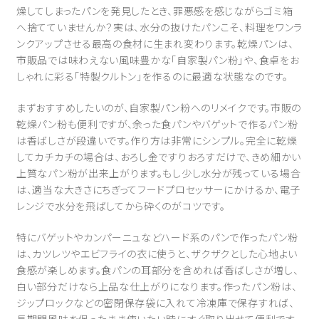
燥してしまったパンを発見したとき、罪悪感を感じながらゴミ箱
へ捨てていませんか？実は、水分の抜けたパンこそ、料理をワンラ
ンクアップさせる最高の食材に生まれ変わります。乾燥パンは、
市販品では味わえない風味豊かな「自家製パン粉」や、食卓をお
しゃれに彩る「特製クルトン」を作るのに最適な状態なのです。
まずおすすめしたいのが、自家製パン粉へのリメイクです。市販の
乾燥パン粉も便利ですが、余った食パンやバゲットで作るパン粉
は香ばしさが段違いです。作り方は非常にシンプル。完全に乾燥
してカチカチの場合は、おろし金ですりおろすだけで、きめ細かい
上質なパン粉が出来上がります。もし少し水分が残っている場合
は、適当な大きさにちぎってフードプロセッサーにかけるか、電子
レンジで水分を飛ばしてから砕くのがコツです。
特にバゲットやカンパーニュなどハード系のパンで作ったパン粉
は、カツレツやエビフライの衣に使うと、ザクザクとした心地よい
食感が楽しめます。食パンの耳部分を含めれば香ばしさが増し、
白い部分だけなら上品な仕上がりになります。作ったパン粉は、
ジップロックなどの密閉保存袋に入れて冷凍庫で保存すれば、