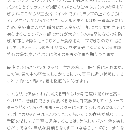
パンを1枚ずつラップで隙間なくぴっちりと包み、パンの乾燥を防
ぎます。ここからが重要なポイントですが、ラップの上からさらに
アルミホイルで包んでください。アルミホイルは熱伝導率が高い
ため、冷凍庫に入れた瞬間に急速冷凍が可能になります。急速に
凍らせることでパン内部の水分が大きな氷の結晶になるのを防
ぎ、解凍した際にもっちりとした食感をキープできるのです。さら
に、アルミホイルは遮光性が高く、空気を通さないため、冷凍庫
特有の嫌な臭いがパンに移るのを防ぐ効果も期待できます。
最後に、包んだパンをジッパー付きの冷凍用保存袋に入れます。
この時、袋の中の空気をしっかりと抜いて真空に近い状態にする
ことで、酸化と霜の付着を徹底的に防ぎます。
この方法で保存すれば、約2週間から1ヶ月程度は驚くほど高い
クオリティを維持できます。食べる際は、自然解凍してからトース
ターで焼くか、凍ったままトースターに入れて少し長めに焼くこと
で、外はカリッと中はふんわりとした焼きたての食感が蘇ります。
手間を惜しまず丁寧に保存することは、美味しいパン生活を楽し
むだけでなく、無駄な廃棄をなくすエコな暮らしへの第一歩とな