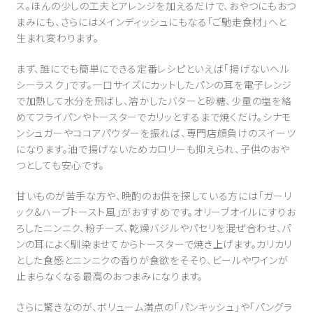
ス。ほんの少しの工夫とアレンジを加えるだけで、おやつにもおつ
まみにも、さらにはメインディッシュにもなる「ご馳走食材」へと
生まれ変わります。
まず、誰にでも簡単にできる定番レシピといえば「揚げないヘル
シーラスク」です。一口サイズにカットしたパンの耳を電子レンジ
で加熱して水分を飛ばし、溶かしたバターと砂糖、少量の塩を絡
めてフライパンやトースターでカリッとするまで焼くだけ。シナモ
ンシュガーやココアパウダーを振れば、専門店顔負けのスイーツ
になります。油で揚げないためカロリーも抑えられ、子供のおや
つとしても安心です。
甘いものが苦手な方や、晩酌のお供を探している方には「ガーリ
ック＆ハーブトースト風」がおすすめです。オリーブオイルにすりお
ろしたニンニク、粉チーズ、乾燥バジルやパセリを混ぜ合わせ、パ
ンの耳によく馴染ませてからトースターで焼き上げます。カリカリ
とした食感とニンニクの香りが食欲をそそり、ビールやワインが
止まらなくなる最高のおつまみになります。
さらに驚きなのが、ボリューム満点の「パンキッシュ」や「パングラ