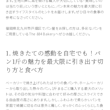
ます。生地の声に耳を傾ける職人が大切にしている「美味しいの
は当たり前」という想いとともに、パン本来の魅力を最大限に引
き出すライフスタイルのヒントをお届けします。ぜひ日々の食事の
参考になさってください。
福岡県北九州市戸畑区でパン屋をお探しの方は、多彩なパンを
ご用意しているThe 884 Bakeryへぜひお越しください。
1. 焼きたての感動を自宅でも！パ
ン1斤の魅力を最大限に引き出す切
り方と食べ方
ベーカリーで焼き上げられたばかりの食パンや、ホームベーカリ
ーから取り出した熱々のパン。1斤まるごと購入する最大のメリッ
トは、その日の気分や料理に合わせて好みの厚さにスライスでき
る自由度の高さにあります。しかし、ふわふわで柔らかいパンを
家庭で綺麗に切るのは意外と難しく、せっかくのふっくらとした食