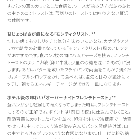
す。パンの耳のカリッとした食感と、ソースが染み込んだふわふわ
の中身のコントラストは、薄切りのトーストでは味わえない贅沢
な体験です。
甘じょっぱさが癖になる「モンティクリスト」**
忙しい朝でも少しリッチな気分を味わいたいなら、カナダやアメ
リカで朝食の定番となっている「モンティクリスト」風のアレンジ
がおすすめです。食パン2枚の間にハムとチーズを挟み、フレンチ
トーストのように卵液（卵と牛乳、少量の砂糖を混ぜたもの）に浸
します。あとはバターを敷いたフライパンで両面をこんがり焼くだ
け。メープルシロップをかけて食べれば、塩気と甘みが絶妙にマ
ッチし、朝からエネルギーチャージができる一皿になります。
ホテル級の味わい「オーバーナイトフレンチトースト」**
食パンが少し乾燥して硬くなってしまった時は、フレンチトースト
にするのが正解です。ポイントは「前日の夜」に仕込んでおくこと。
耐熱容器にカットしたパンを並べ、卵液を注いで冷蔵庫で一晩寝
かせます。中までじっくり液が染み込んだパンを翌朝焼けば、口
の中でとろけるプリンのような食感になります。仕上げに粉砂糖