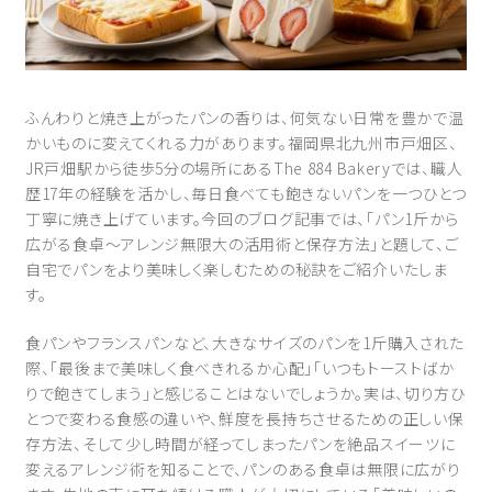
ふんわりと焼き上がったパンの香りは、何気ない日常を豊かで温
かいものに変えてくれる力があります。福岡県北九州市戸畑区、
JR戸畑駅から徒歩5分の場所にあるThe 884 Bakeryでは、職人
歴17年の経験を活かし、毎日食べても飽きないパンを一つひとつ
丁寧に焼き上げています。今回のブログ記事では、「パン1斤から
広がる食卓～アレンジ無限大の活用術と保存方法」と題して、ご
自宅でパンをより美味しく楽しむための秘訣をご紹介いたしま
す。
食パンやフランスパンなど、大きなサイズのパンを1斤購入された
際、「最後まで美味しく食べきれるか心配」「いつもトーストばか
りで飽きてしまう」と感じることはないでしょうか。実は、切り方ひ
とつで変わる食感の違いや、鮮度を長持ちさせるための正しい保
存方法、そして少し時間が経ってしまったパンを絶品スイーツに
変えるアレンジ術を知ることで、パンのある食卓は無限に広がり