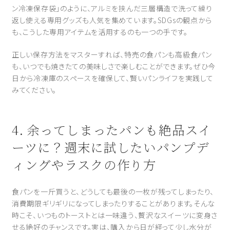
ン冷凍保存袋」のように、アルミを挟んだ三層構造で洗って繰り
返し使える専用グッズも人気を集めています。SDGsの観点から
も、こうした専用アイテムを活用するのも一つの手です。
正しい保存方法をマスターすれば、特売の食パンも高級食パン
も、いつでも焼きたての美味しさで楽しむことができます。ぜひ今
日から冷凍庫のスペースを確保して、賢いパンライフを実践して
みてください。
4. 余ってしまったパンも絶品スイ
ーツに？週末に試したいパンプデ
ィングやラスクの作り方
食パンを一斤買うと、どうしても最後の一枚が残ってしまったり、
消費期限ギリギリになってしまったりすることがあります。そんな
時こそ、いつものトーストとは一味違う、贅沢なスイーツに変身さ
せる絶好のチャンスです。実は、購入から日が経って少し水分が