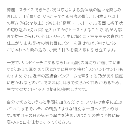
綺麗にスライスできたら、次は厚さによる食体験の違いを楽しみ
ましょう。1斤買いだからこそできる最高の贅沢は、4枚切り以上
の厚さ（約3cm以上）で楽しむ「極厚トースト」です。表面に格子状
の切り込み（切れ目）を入れてからトーストすることで、熱が内部
まで均一に伝わり、外はカリッと、中は驚くほどモチモチの食感に
仕上がります。熱々の切れ目にバターを乗せれば、溶けたバター
がじゅわっと染み込み、小麦の甘みを最大限に引き立てます。
一方で、サンドイッチにするなら1cm程度の薄切りが適していま
すが、あえて耳を切り落とさずに具材を挟む「ワンハンドサンド」も
おすすめです。近年の高級食パンブームを牽引する乃が美や銀座
に志かわなどのパンであれば、耳まで柔らかく甘みがあるため、
生食でのサンドイッチは格別の美味しさです。
自分で切るというひと手間を加えるだけで、いつもの食卓に並ぶ
パンが、まるでホテルの朝食のような特別な一皿へと変わりま
す。まずはその日の気分で厚さを決め、切りたての香りと共に最
高のひと口を味わってみてください。