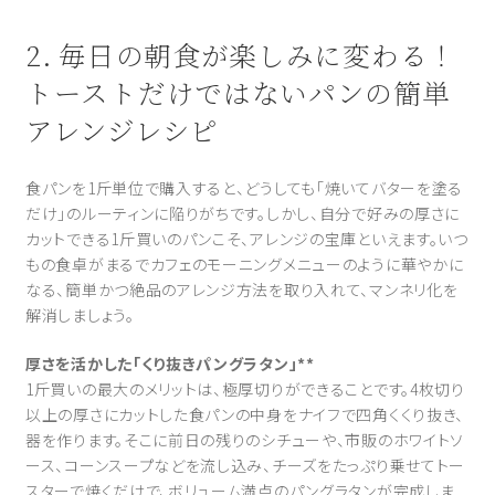
2. 毎日の朝食が楽しみに変わる！
トーストだけではないパンの簡単
アレンジレシピ
食パンを1斤単位で購入すると、どうしても「焼いてバターを塗る
だけ」のルーティンに陥りがちです。しかし、自分で好みの厚さに
カットできる1斤買いのパンこそ、アレンジの宝庫といえます。いつ
もの食卓がまるでカフェのモーニングメニューのように華やかに
なる、簡単かつ絶品のアレンジ方法を取り入れて、マンネリ化を
解消しましょう。
厚さを活かした「くり抜きパングラタン」**
1斤買いの最大のメリットは、極厚切りができることです。4枚切り
以上の厚さにカットした食パンの中身をナイフで四角くくり抜き、
器を作ります。そこに前日の残りのシチューや、市販のホワイトソ
ース、コーンスープなどを流し込み、チーズをたっぷり乗せてトー
スターで焼くだけで、ボリューム満点のパングラタンが完成しま