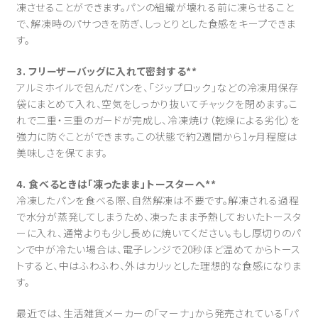
凍させることができます。パンの組織が壊れる前に凍らせること
で、解凍時のパサつきを防ぎ、しっとりとした食感をキープできま
す。
3. フリーザーバッグに入れて密封する**
アルミホイルで包んだパンを、「ジップロック」などの冷凍用保存
袋にまとめて入れ、空気をしっかり抜いてチャックを閉めます。こ
れで二重・三重のガードが完成し、冷凍焼け（乾燥による劣化）を
強力に防ぐことができます。この状態で約2週間から1ヶ月程度は
美味しさを保てます。
4. 食べるときは「凍ったまま」トースターへ**
冷凍したパンを食べる際、自然解凍は不要です。解凍される過程
で水分が蒸発してしまうため、凍ったまま予熱しておいたトースタ
ーに入れ、通常よりも少し長めに焼いてください。もし厚切りのパ
ンで中が冷たい場合は、電子レンジで20秒ほど温めてからトース
トすると、中はふわふわ、外はカリッとした理想的な食感になりま
す。
最近では、生活雑貨メーカーの「マーナ」から発売されている「パ