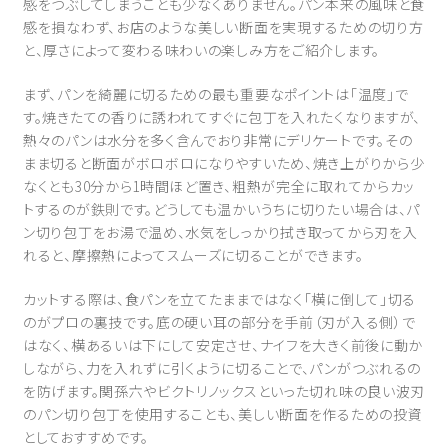
感をつぶしてしまうことも少なくありません。パン本来の風味と食
感を損なわず、お店のような美しい断面を実現するための切り方
と、厚さによって変わる味わいの楽しみ方をご紹介します。
まず、パンを綺麗に切るための最も重要なポイントは「温度」で
す。焼きたての香りに誘われてすぐに包丁を入れたくなりますが、
熱々のパンは水分を多く含んでおり非常にデリケートです。その
まま切ると断面がボロボロになりやすいため、焼き上がりから少
なくとも30分から1時間ほど置き、粗熱が完全に取れてからカッ
トするのが鉄則です。どうしても温かいうちに切りたい場合は、パ
ン切り包丁をお湯で温め、水気をしっかり拭き取ってから刃を入
れると、摩擦熱によってスムーズに切ることができます。
カットする際は、食パンを立てたままではなく「横に倒して」切る
のがプロの裏技です。底の硬い耳の部分を手前（刃が入る側）で
はなく、横あるいは下にして安定させ、ナイフを大きく前後に動か
しながら、力を入れずに引くように切ることで、パンがつぶれるの
を防げます。関孫六やビクトリノックスといった切れ味の良い波刃
のパン切り包丁を使用することも、美しい断面を作るための投資
としておすすめです。