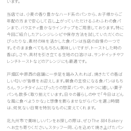
います。
当店では、小麦の香り豊かなハード系のパンから、お子様からご
年配の方まで安心して召し上がっていただけるふわふわの食パ
ンまで、バラエティ豊かなラインナップをご用意しております。特に
今回ご紹介したアレンジレシピや保存方法を試していただくのに
ぴったりな、素材の味を活かした食パンは当店の自慢の一つで
す。そのまま食べてももちろん美味しいですが、トーストした時の
香ばしさや、具材を引き立てる生地の口溶けは、サンドイッチやフ
レンチトーストなどのアレンジにも最適です。
戸畑区中原西の店舗に一歩足を踏み入れれば、焼きたての香ば
しい匂いが皆様をお迎えします。朝食の主役になる食パンはもち
ろん、ランチタイムにぴったりの惣菜パンや、おやつに嬉しい菓子
パンも数多く取り揃えています。日々の暮らしの中で「今日はどん
な風に食べようかな」と想像を膨らませながらパンを選ぶ時間
は、何気ない日常を特別なものに変えてくれます。
北九州市で美味しいパンをお探しの際は、ぜひThe 884 Bakery
へお立ち寄りください。スタッフ一同、心を込めて焼き上げたパン