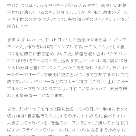
抜けたパンほど、卵液やバターが染み込みやすく、美味しいお菓
子作りに適しているのをご存知でしょうか。今回は、週末のブラン
チや子供のおやつにぴったりな、失敗知らずのリメイクレシピをご
紹介します。
まずは、外はカリッ、中はトロッとした食感がたまらない「パンプ
ディング」。作り方は非常にシンプルです。一口大にカットした食
パンを耐熱皿に敷き詰め、卵、牛乳、砂糖を混ぜ合わせたアパレ
イユ（卵液）をたっぷりと流し込みます。ポイントは、焼く前に10分
から15分ほど置いて、パンにしっかり液を吸わせること。あとはト
ースターやオーブンで表面に焼き色がつくまで加熱するだけで完
成です。バナナやベリーなどのフルーツを加えたり、仕上げにメー
プルシロップをかけたりすれば、自宅にいながらカフェ気分を味
わえる豪華な一皿になります。
また、サンドイッチを作った際に出る「パンの耳」や、半端に余った
切れ端は「自家製ラスク」にするのがおすすめです。食べやすい
大きさに切ったパンを、低温のオーブンでじっくり焼いて水分を飛
ばすか、フライパンでバターと共にカリカリになるまで炒めます。