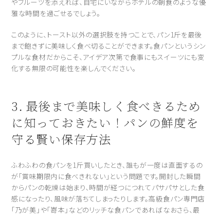
やフルーツを添えれば、自宅にいながらホテルの朝食のような優
雅な時間を過ごせるでしょう。
このように、トースト以外の選択肢を持つことで、パン1斤を最後
まで飽きずに美味しく食べ切ることができます。食パンというシン
プルな食材だからこそ、アイデア次第で食事にもスイーツにも変
化する無限の可能性を楽しんでください。
3. 最後まで美味しく食べきるため
に知っておきたい！パンの鮮度を
守る賢い保存方法
ふわふわの食パンを1斤買いしたとき、誰もが一度は直面するの
が「賞味期限内に食べきれない」という問題です。開封した瞬間
からパンの乾燥は始まり、時間が経つにつれてパサパサとした食
感になったり、風味が落ちてしまったりします。高級食パン専門店
「乃が美」や「嵜本」などのリッチな食パンであればなおさら、最