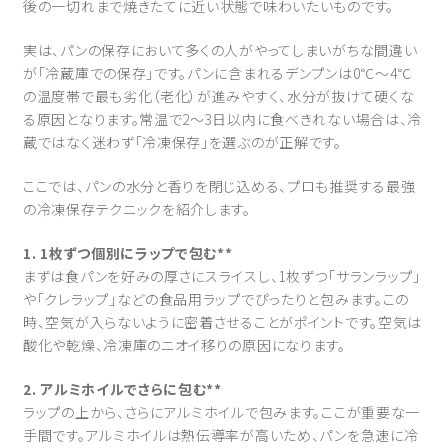
後の一切れまで焼きたてに近い状態で味わいたいものです。
実は、パンの保存において多くの人がやってしまいがちな間違い
が「冷蔵庫での保存」です。パンに含まれるデンプンは0℃～4℃
の温度帯で最も劣化（老化）が進みやすく、水分が抜けて硬くな
る原因となります。常温で2～3日以内に食べきれない場合は、冷
蔵ではなく迷わず「冷凍保存」を選ぶのが正解です。
ここでは、パンの水分と香りを閉じ込める、プロも推奨する最強
の冷凍保存テクニックを紹介します。
1. 1枚ずつ個別にラップで包む**
まずは食パンを好みの厚さにスライスし、1枚ずつ「サランラップ」
や「クレラップ」などの食品用ラップでぴったりと包みます。この
時、空気が入らないように密着させることがポイントです。空気は
酸化や乾燥、冷凍庫のニオイ移りの原因になります。
2. アルミホイルでさらに包む**
ラップの上から、さらにアルミホイルで包みます。ここが重要な一
手間です。アルミホイルは熱伝導率が高いため、パンを急速に冷