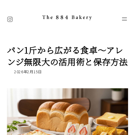
コ
ナ
ン
ビ
テ
ゲ
Instagram
ン
ー
ツ
シ
へ
ョ
ス
ン
キ
に
パン1斤から広がる食卓～アレ
ッ
移
プ
動
ンジ無限大の活用術と保存方法
2026年2月15日