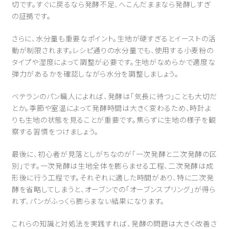
切です。すぐに戻るなら発酵不足、へこんだままなら発酵しすぎ
の証拠です。
さらに、水分量も重要なポイント。生地が硬すぎるとイーストの活
動が制限されます。レシピ通りの水分量でも、使用する小麦粉の
タイプや湿度によって調整が必要です。生地がなめらかで適度な
弾力があるかを確認しながら水分を調整しましょう。
ベテランのパン職人によれば、発酵は「気長に待つ」ことも大切だ
とか。季節や室温によって発酵時間は大きく変わるため、時計よ
りも生地の状態を見ることが重要です。焦らずに生地の様子を観
察する習慣をつけましょう。
最後に、初心者が見落としがちなのが「一次発酵と二次発酵の区
別」です。一次発酵は生地全体を膨らませる工程、二次発酵は成
形後に行う工程です。それぞれに適した時間があり、特に二次発
酵を省略してしまうと、オーブンでの「オーブンスプリング」が得ら
れず、パンがふっくら膨らまない結果になります。
これらの知識と対処法を実践すれば、発酵の問題は大きく改善さ