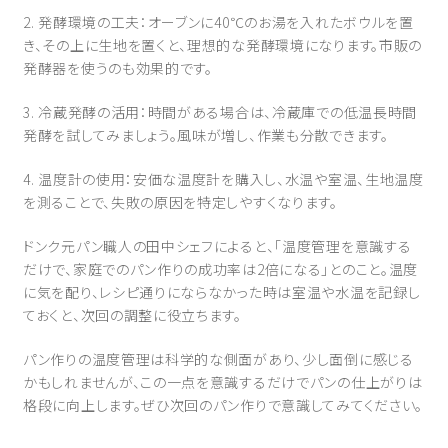
2. 発酵環境の工夫：オーブンに40℃のお湯を入れたボウルを置
き、その上に生地を置くと、理想的な発酵環境になります。市販の
発酵器を使うのも効果的です。
3. 冷蔵発酵の活用：時間がある場合は、冷蔵庫での低温長時間
発酵を試してみましょう。風味が増し、作業も分散できます。
4. 温度計の使用：安価な温度計を購入し、水温や室温、生地温度
を測ることで、失敗の原因を特定しやすくなります。
ドンク元パン職人の田中シェフによると、「温度管理を意識する
だけで、家庭でのパン作りの成功率は2倍になる」とのこと。温度
に気を配り、レシピ通りにならなかった時は室温や水温を記録し
ておくと、次回の調整に役立ちます。
パン作りの温度管理は科学的な側面があり、少し面倒に感じる
かもしれませんが、この一点を意識するだけでパンの仕上がりは
格段に向上します。ぜひ次回のパン作りで意識してみてください。