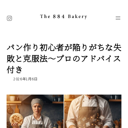
コ
ナ
ン
ビ
テ
ゲ
Instagram
ン
ー
ツ
シ
へ
ョ
ス
ン
キ
に
パン作り初心者が陥りがちな失
ッ
移
プ
動
敗と克服法〜プロのアドバイス
付き
2026年1月6日