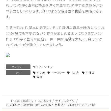
れ、パンを焼く直前に熱湯を注ぐ方法です。発生する蒸気がパン
の表面をしっとりさせ、プロのような焼き色と食感を実現できま
す。
失敗を恐れず、基本に忠実に。そして適切な道具を味方につけれ
ば、家庭でも本格的なパン作りが楽しめるようになります。パン
作りは科学と芸術の融合。一回一回の経験を大切に、自分だけ
のパンレシピを確立していきましょう。
ライフスタイル
カテゴリー
タグ
パン屋
ベーカリー
北九州
戸畑区
福岡
The 884 Bakery
COLUMN
ライフスタイル
パン作り初心者が陥りがちな失敗と克服法〜プロのアドバイス付き