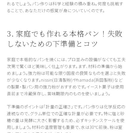
れるでしょう。パン作りは科学と経験の積み重ね。何度も挑戦す
ることで、あなただけの感覚が身についていくのです。
3. 家庭でも作れる本格パン！失敗
しないための下準備とコツ
家庭で本格的なパンを焼くには、プロ並みの設備がなくても工夫
次第で驚くほど美味しく仕上がります。まず、材料の準備から始
めましょう。強力粉は可能な限り国産の良質なものを選ぶと失敗
が少なくなります。nissin(日清製粉)やhamada(浜田製粉)など
の製菓・製パン用の強力粉がおすすめです。イースト菓子は使用
直前まで冷蔵保存し、賞味期限内のものを使いましょう。
下準備のポイントは「計量の正確さ」です。パン作りは化学反応の
連続なので、グラム単位での正確な計量が必要です。特に塩と砂
糖の量は発酵に大きく影響するため、必ずキッチンスケールを使
用しましょう。材料の温度管理も重要で、水は30℃前後、粉は室