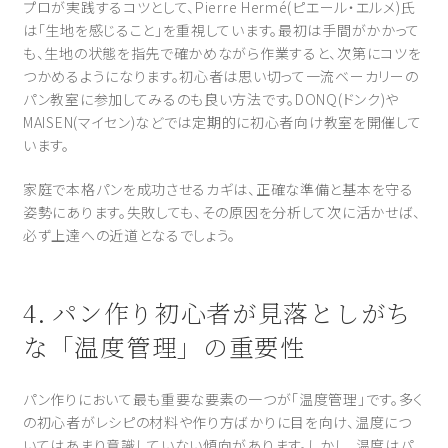
プロが実践するコツとして、Pierre Hermé(ピエール・エルメ)氏
は「生地を感じること」を重視しています。最初は手間がかかって
も、生地の状態を指先で確かめながら作業すると、次第にコツを
つかめるようになります。初心者は思い切って一流ベーカリーの
パン教室に参加してみるのも良い方法です。DONQ(ドンク)や
MAISEN(マイセン)などでは定期的に初心者向け教室を開催して
います。
家庭で本格パンを成功させるカギは、正確な準備と基本を守る
姿勢にあります。失敗しても、その原因を分析して次に活かせば、
必ず上達への近道となるでしょう。
4. パン作り初心者が見落としがち
な「温度管理」の重要性
パン作りにおいて最も重要な要素の一つが「温度管理」です。多く
の初心者がレシピの材料や作り方ばかりに目を向け、温度につ
いてはあまり意識していない傾向があります。しかし、温度はパ