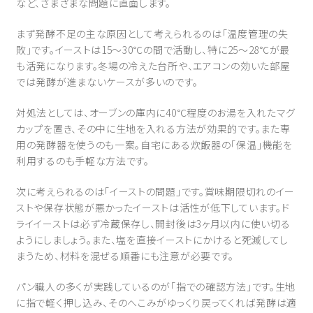
など、さまざまな問題に直面します。
まず発酵不足の主な原因として考えられるのは「温度管理の失
敗」です。イーストは15〜30℃の間で活動し、特に25〜28℃が最
も活発になります。冬場の冷えた台所や、エアコンの効いた部屋
では発酵が進まないケースが多いのです。
対処法としては、オーブンの庫内に40℃程度のお湯を入れたマグ
カップを置き、その中に生地を入れる方法が効果的です。また専
用の発酵器を使うのも一案。自宅にある炊飯器の「保温」機能を
利用するのも手軽な方法です。
次に考えられるのは「イーストの問題」です。賞味期限切れのイー
ストや保存状態が悪かったイーストは活性が低下しています。ド
ライイーストは必ず冷蔵保存し、開封後は3ヶ月以内に使い切る
ようにしましょう。また、塩を直接イーストにかけると死滅してし
まうため、材料を混ぜる順番にも注意が必要です。
パン職人の多くが実践しているのが「指での確認方法」です。生地
に指で軽く押し込み、そのへこみがゆっくり戻ってくれば発酵は適