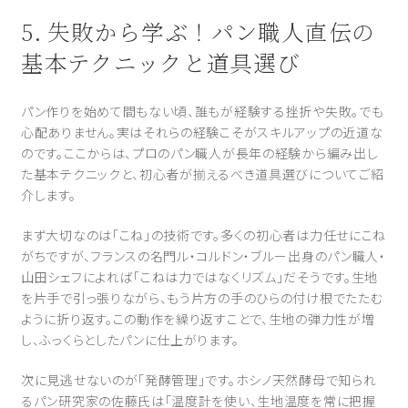
5. 失敗から学ぶ！パン職人直伝の
基本テクニックと道具選び
パン作りを始めて間もない頃、誰もが経験する挫折や失敗。でも
心配ありません。実はそれらの経験こそがスキルアップの近道な
のです。ここからは、プロのパン職人が長年の経験から編み出し
た基本テクニックと、初心者が揃えるべき道具選びについてご紹
介します。
まず大切なのは「こね」の技術です。多くの初心者は力任せにこね
がちですが、フランスの名門ル・コルドン・ブルー出身のパン職人・
山田シェフによれば「こねは力ではなくリズム」だそうです。生地
を片手で引っ張りながら、もう片方の手のひらの付け根でたたむ
ように折り返す。この動作を繰り返すことで、生地の弾力性が増
し、ふっくらとしたパンに仕上がります。
次に見逃せないのが「発酵管理」です。ホシノ天然酵母で知られ
るパン研究家の佐藤氏は「温度計を使い、生地温度を常に把握