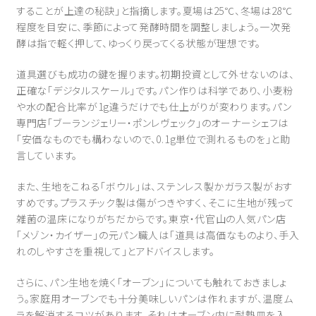
することが上達の秘訣」と指摘します。夏場は25℃、冬場は28℃
程度を目安に、季節によって発酵時間を調整しましょう。一次発
酵は指で軽く押して、ゆっくり戻ってくる状態が理想です。
道具選びも成功の鍵を握ります。初期投資として外せないのは、
正確な「デジタルスケール」です。パン作りは科学であり、小麦粉
や水の配合比率が1g違うだけでも仕上がりが変わります。パン
専門店「ブーランジェリー・ポンレヴェック」のオーナーシェフは
「安価なものでも構わないので、0.1g単位で測れるものを」と助
言しています。
また、生地をこねる「ボウル」は、ステンレス製かガラス製がおす
すめです。プラスチック製は傷がつきやすく、そこに生地が残って
雑菌の温床になりがちだからです。東京・代官山の人気パン店
「メゾン・カイザー」の元パン職人は「道具は高価なものより、手入
れのしやすさを重視して」とアドバイスします。
さらに、パン生地を焼く「オーブン」についても触れておきましょ
う。家庭用オーブンでも十分美味しいパンは作れますが、温度ム
ラを解消するコツがあります。それはオーブン内に耐熱皿を入