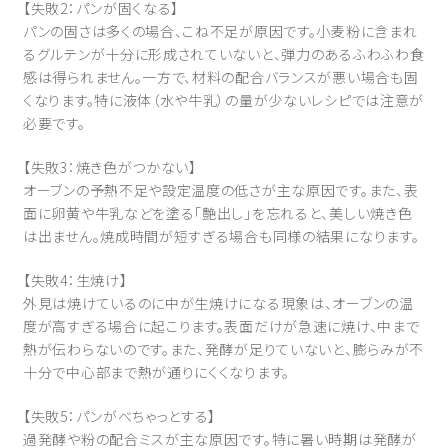
【失敗2：パンが固くなる】
パンの固さは多くの場合、こね不足が原因です。小麦粉に含まれ
るグルテンが十分に形成されていないと、弾力のあるふわふわ食
感は得られません。一方で、材料の配合バランスが悪い場合も固
くなります。特に液体（水や牛乳）の量が少ないレシピでは注意が
必要です。
【失敗3：焼き色がつかない】
オーブンの予熱不足や設定温度の低さが主な原因です。また、表
面に卵黄や牛乳などを塗る「艶出し」を忘れると、美しい焼き色
は出ません。焼成時間が短すぎる場合も同様の結果になります。
【失敗4：生焼け】
外見は焼けているのに中が生焼けになる現象は、オーブンの温
度が高すぎる場合に起こります。表面だけが急速に焼け、中まで
熱が伝わらないのです。また、発酵が足りていないと、膨らみが不
十分で中心部まで熱が通りにくくなります。
【失敗5：パンがべちゃっとする】
過発酵や粉の配合ミスが主な原因です。特に暑い時期は発酵が