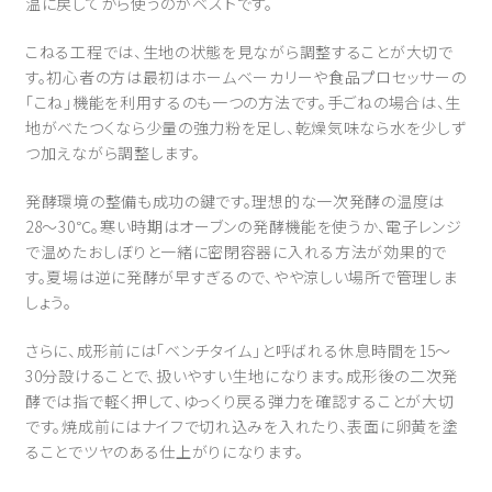
温に戻してから使うのがベストです。
こねる工程では、生地の状態を見ながら調整することが大切で
す。初心者の方は最初はホームベーカリーや食品プロセッサーの
「こね」機能を利用するのも一つの方法です。手ごねの場合は、生
地がべたつくなら少量の強力粉を足し、乾燥気味なら水を少しず
つ加えながら調整します。
発酵環境の整備も成功の鍵です。理想的な一次発酵の温度は
28〜30℃。寒い時期はオーブンの発酵機能を使うか、電子レンジ
で温めたおしぼりと一緒に密閉容器に入れる方法が効果的で
す。夏場は逆に発酵が早すぎるので、やや涼しい場所で管理しま
しょう。
さらに、成形前には「ベンチタイム」と呼ばれる休息時間を15〜
30分設けることで、扱いやすい生地になります。成形後の二次発
酵では指で軽く押して、ゆっくり戻る弾力を確認することが大切
です。焼成前にはナイフで切れ込みを入れたり、表面に卵黄を塗
ることでツヤのある仕上がりになります。