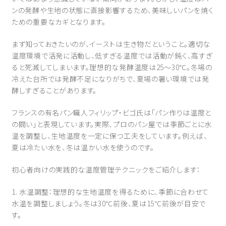
ンの発酵や生地の状態に直接影響するため、美味しいパンを焼く
ための重要なカギとなります。
まず知っておきたいのが、イーストは生き物だということ。適切な
温度環境で活発に活動し、低すぎる温度では活動が鈍く、高すぎ
ると死滅してしまいます。理想的な発酵温度は25〜30℃。冬場の
冷えた台所では発酵不足になりがちで、夏場の暑い環境では発
酵しすぎることがあります。
フランスの有名パン職人フィリップ・ビゴ氏は「パン作りは温度と
の闘い」と表現しています。実際、プロのパン屋では季節ごとに水
温を調整し、生地温度を一定に保つ工夫をしています。例えば、
夏は冷たい水を、冬は温かい水を使うのです。
初心者向けの実践的な温度管理テクニックをご紹介します：
1. 水温調整：理想的な生地温度を得るために、季節に合わせて
水温を調整しましょう。冬は30℃前後、夏は15℃前後が目安で
す。