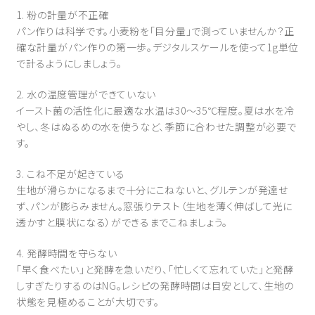
1. 粉の計量が不正確
パン作りは科学です。小麦粉を「目分量」で測っていませんか？正
確な計量がパン作りの第一歩。デジタルスケールを使って1g単位
で計るようにしましょう。
2. 水の温度管理ができていない
イースト菌の活性化に最適な水温は30〜35℃程度。夏は水を冷
やし、冬はぬるめの水を使うなど、季節に合わせた調整が必要で
す。
3. こね不足が起きている
生地が滑らかになるまで十分にこねないと、グルテンが発達せ
ず、パンが膨らみません。窓張りテスト（生地を薄く伸ばして光に
透かすと膜状になる）ができるまでこねましょう。
4. 発酵時間を守らない
「早く食べたい」と発酵を急いだり、「忙しくて忘れていた」と発酵
しすぎたりするのはNG。レシピの発酵時間は目安として、生地の
状態を見極めることが大切です。