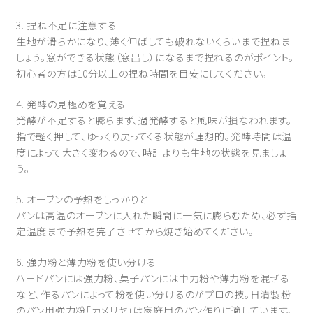
3. 捏ね不足に注意する
生地が滑らかになり、薄く伸ばしても破れないくらいまで捏ねま
しょう。窓ができる状態（窓出し）になるまで捏ねるのがポイント。
初心者の方は10分以上の捏ね時間を目安にしてください。
4. 発酵の見極めを覚える
発酵が不足すると膨らまず、過発酵すると風味が損なわれます。
指で軽く押して、ゆっくり戻ってくる状態が理想的。発酵時間は温
度によって大きく変わるので、時計よりも生地の状態を見ましょ
う。
5. オーブンの予熱をしっかりと
パンは高温のオーブンに入れた瞬間に一気に膨らむため、必ず指
定温度まで予熱を完了させてから焼き始めてください。
6. 強力粉と薄力粉を使い分ける
ハードパンには強力粉、菓子パンには中力粉や薄力粉を混ぜる
など、作るパンによって粉を使い分けるのがプロの技。日清製粉
のパン用強力粉「カメリヤ」は家庭用のパン作りに適しています。