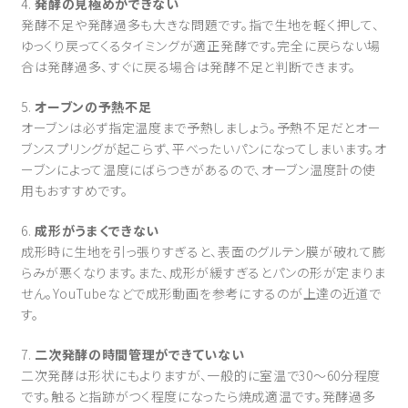
4.
発酵の見極めができない
発酵不足や発酵過多も大きな問題です。指で生地を軽く押して、
ゆっくり戻ってくるタイミングが適正発酵です。完全に戻らない場
合は発酵過多、すぐに戻る場合は発酵不足と判断できます。
5.
オーブンの予熱不足
オーブンは必ず指定温度まで予熱しましょう。予熱不足だとオー
ブンスプリングが起こらず、平べったいパンになってしまいます。オ
ーブンによって温度にばらつきがあるので、オーブン温度計の使
用もおすすめです。
6.
成形がうまくできない
成形時に生地を引っ張りすぎると、表面のグルテン膜が破れて膨
らみが悪くなります。また、成形が緩すぎるとパンの形が定まりま
せん。YouTubeなどで成形動画を参考にするのが上達の近道で
す。
7.
二次発酵の時間管理ができていない
二次発酵は形状にもよりますが、一般的に室温で30〜60分程度
です。触ると指跡がつく程度になったら焼成適温です。発酵過多