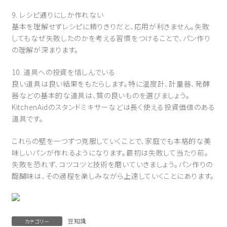
9. レシピ通りにしか作れない
基本を理解せずレシピに頼りきりだと、応用が利きません。失敗
してもなぜ失敗したのかを考える習慣をつけることで、パン作り
の理解が深まります。
10. 道具への投資を惜しんでいる
良い道具は良い結果をもたらします。特に温度計、計量器、発酵
器などの基本的な道具は、質の良いものを選びましょう。
KitchenAidのスタンドミキサーなどは長く使える投資価値のある
道具です。
これらの壁を一つずつ克服していくことで、家庭でも本格的な美
味しいパンが作れるようになります。最初は失敗して当たり前。
失敗を恐れず、コツコツと技術を磨いていきましょう。パン作りの
醍醐味は、その過程を楽しみながら上達していくことにあります。
豆知識
カテゴリー