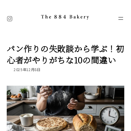
コ
ナ
ン
ビ
テ
ゲ
Instagram
ン
ー
ツ
シ
へ
ョ
ス
ン
キ
に
パン作りの失敗談から学ぶ！初
ッ
移
プ
動
心者がやりがちな10の間違い
2025年12月8日