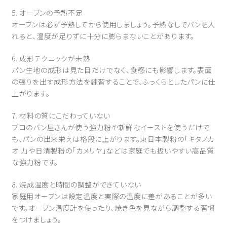
5. オーブンの予熱不足
オーブンは必ず予熱してから使用しましょう。予熱なしでパンを入
れると、温度が足りずに十分に膨らまないことがあります。
6. 成形テクニックが未熟
パン生地の成形は見た目だけでなく、食感にも影響します。表面
の張りを出す成形方法を練習することで、ふっくらとしたパンに仕
上がります。
7. 材料の質にこだわっていない
プロのパン屋さんが使う強力粉や新鮮なイーストを使うだけで
も、パンの出来栄えは格段に上がります。東日本製粉の「キタノカ
オリ」や日清製粉の「カメリヤ」などは家庭でも扱いやすい高品質
な強力粉です。
8. 焼成温度と時間の調整ができていない
家庭用オーブンは設定温度と実際の温度に差があることが多い
です。オーブン温度計を使ったり、焼き色を見ながら調整する習慣
をつけましょう。