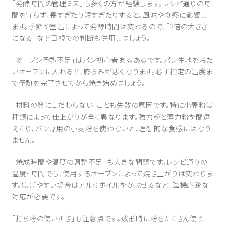
「発酵時間の管理ミス」も多くの方が経験します。レシピ通りの時
間を守らず、長すぎたり短すぎたりすると、風味や食感に影響し
ます。季節や室温によって発酵時間は変わるので、「2倍の大きさ
になる」など目視での判断も併用しましょう。
「オーブン予熱不足」はパン初心者あるあるです。パン生地を冷た
いオーブンに入れると、膨らみが悪くなります。必ず指定の温度ま
で予熱を完了させてから焼き始めましょう。
「材料の質にこだわらない」ことも失敗の原因です。特に小麦粉は
種類によって仕上がりが全く異なります。強力粉と薄力粉を間違
えたり、パン専用の小麦粉を使わないと、理想的な食感にはなり
ません。
「焼成時間や温度の調整不足」も大きな問題です。レシピ通りの
温度・時間でも、使用するオーブンによって焼き上がりは変わりま
す。焦げやすい場合はアルミホイルをかぶせるなど、臨機応変な
対応が必要です。
「打ち粉の使いすぎ」も注意点です。成形時に粉をたくさん使う