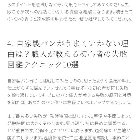
らのポイントを意識しながら、何度もトライしてみてください。失
敗こそが次への成功につながる貴重な経験になります。焼きたて
のパンの香りと達成感を味わうため、ぜひ継続してみてください。
4. 自家製パンがうまくいかない理
由は？職人が教える初心者の失敗
回避テクニック10選
自家製パン作りに挑戦してみたものの、思ったような食感や味に
仕上がらずに悩んでいませんか？実は多くの初心者が同じ失敗
を繰り返しています。プロのパン職人が教える失敗の原因と対策
を知れば、あなたのパン作りは格段にレベルアップするでしょう。
まず最も多い失敗が「発酵時間の誤り」です。室温や季節によって
発酵時間は大きく変わります。夏は短く、冬は長めに調整するこ
とが重要です。発酵不足だとパンは膨らまず、過発酵だと生地が
崩れてしまいます。温度計を使って生地温度を確認し、季節ごと