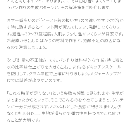
とんど同じポイントにあります。ここでは初心者がよくやってしま
うパン作りの失敗パターンと、その解決策をご紹介します。
まず一番多いのが「イースト菌の扱い方」の間違いです。水で溶か
す時に熱すぎるとイースト菌が死んでしまい、発酵しなくなりま
す。適温は30〜37度程度。人肌より少し温かいくらいが目安です。
冷蔵庫から出したばかりの材料で作ると、発酵不足の原因にな
るので注意しましょう。
次に「計量の不正確さ」です。パン作りは科学的な作業。特に粉と
水の比率は仕上がりを大きく左右します。必ずキッチンスケール
を使用して、グラム単位で正確に計りましょう。メジャーカップだ
けでは誤差が出やすいのです。
「こねる時間が足りない」という失敗も頻繁に見られます。生地が
まとまったからといって、そこでこねるのをやめてしまうと、グルテ
ンが十分に形成されず、ふわふわとした食感が得られません。少
なくとも10分以上、生地が滑らかで弾力性を持つまでこね続け
ることが大切です。