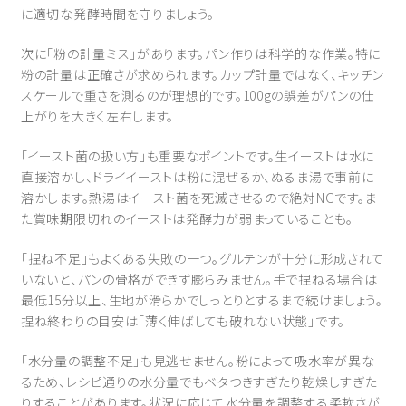
に適切な発酵時間を守りましょう。
次に「粉の計量ミス」があります。パン作りは科学的な作業。特に
粉の計量は正確さが求められます。カップ計量ではなく、キッチン
スケールで重さを測るのが理想的です。100gの誤差がパンの仕
上がりを大きく左右します。
「イースト菌の扱い方」も重要なポイントです。生イーストは水に
直接溶かし、ドライイーストは粉に混ぜるか、ぬるま湯で事前に
溶かします。熱湯はイースト菌を死滅させるので絶対NGです。ま
た賞味期限切れのイーストは発酵力が弱まっていることも。
「捏ね不足」もよくある失敗の一つ。グルテンが十分に形成されて
いないと、パンの骨格ができず膨らみません。手で捏ねる場合は
最低15分以上、生地が滑らかでしっとりとするまで続けましょう。
捏ね終わりの目安は「薄く伸ばしても破れない状態」です。
「水分量の調整不足」も見逃せません。粉によって吸水率が異な
るため、レシピ通りの水分量でもベタつきすぎたり乾燥しすぎた
りすることがあります。状況に応じて水分量を調整する柔軟さが