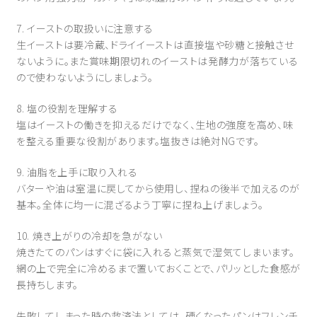
7. イーストの取扱いに注意する
生イーストは要冷蔵、ドライイーストは直接塩や砂糖と接触させ
ないように。また賞味期限切れのイーストは発酵力が落ちている
ので使わないようにしましょう。
8. 塩の役割を理解する
塩はイーストの働きを抑えるだけでなく、生地の強度を高め、味
を整える重要な役割があります。塩抜きは絶対NGです。
9. 油脂を上手に取り入れる
バターや油は室温に戻してから使用し、捏ねの後半で加えるのが
基本。全体に均一に混ざるよう丁寧に捏ね上げましょう。
10. 焼き上がりの冷却を急がない
焼きたてのパンはすぐに袋に入れると蒸気で湿気てしまいます。
網の上で完全に冷めるまで置いておくことで、パリッとした食感が
長持ちします。
失敗してしまった時の救済法としては、硬くなったパンはフレンチ