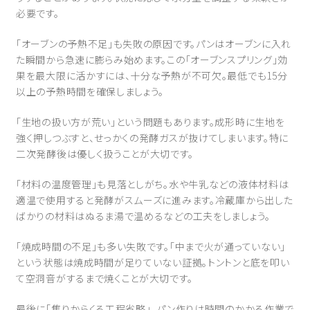
必要です。
「オーブンの予熱不足」も失敗の原因です。パンはオーブンに入れ
た瞬間から急速に膨らみ始めます。この「オーブンスプリング」効
果を最大限に活かすには、十分な予熱が不可欠。最低でも15分
以上の予熱時間を確保しましょう。
「生地の扱い方が荒い」という問題もあります。成形時に生地を
強く押しつぶすと、せっかくの発酵ガスが抜けてしまいます。特に
二次発酵後は優しく扱うことが大切です。
「材料の温度管理」も見落としがち。水や牛乳などの液体材料は
適温で使用すると発酵がスムーズに進みます。冷蔵庫から出した
ばかりの材料はぬるま湯で温めるなどの工夫をしましょう。
「焼成時間の不足」も多い失敗です。「中まで火が通っていない」
という状態は焼成時間が足りていない証拠。トントンと底を叩い
て空洞音がするまで焼くことが大切です。
最後に「焦りからくる工程省略」。パン作りは時間のかかる作業で