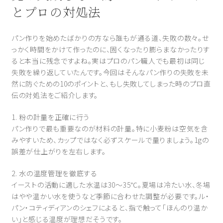
とプロの対処法
パン作りを始めたばかりの方なら誰もが通る道、失敗の数々。せ
っかく時間をかけて作ったのに、固くなったり膨らまなかったりす
ると本当に残念ですよね。実はプロのパン職人でも最初は同じ
失敗を繰り返していたんです。今回はそんなパン作りの失敗を未
然に防ぐための10のポイントと、もし失敗してしまった時のプロ直
伝の対処法をご紹介します。
1. 粉の計量を正確に行う
パン作りで最も重要なのが材料の計量。特に小麦粉は空気を含
みやすいため、カップではなく必ずスケールで量りましょう。1gの
誤差が仕上がりを左右します。
2. 水の温度管理を徹底する
イーストの活動に適した水温は30〜35℃。夏場は冷たい水、冬場
はやや温かい水を使うなど季節に合わせた調整が必要です。ル・
パン・コティディアンのシェフによると、指で触って「ほんのり温か
い」と感じる温度が理想だそうです。