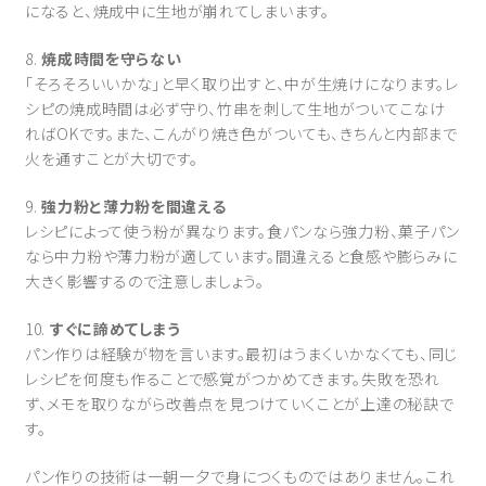
になると、焼成中に生地が崩れてしまいます。
8.
焼成時間を守らない
「そろそろいいかな」と早く取り出すと、中が生焼けになります。レ
シピの焼成時間は必ず守り、竹串を刺して生地がついてこなけ
ればOKです。また、こんがり焼き色がついても、きちんと内部まで
火を通すことが大切です。
9.
強力粉と薄力粉を間違える
レシピによって使う粉が異なります。食パンなら強力粉、菓子パン
なら中力粉や薄力粉が適しています。間違えると食感や膨らみに
大きく影響するので注意しましょう。
10.
すぐに諦めてしまう
パン作りは経験が物を言います。最初はうまくいかなくても、同じ
レシピを何度も作ることで感覚がつかめてきます。失敗を恐れ
ず、メモを取りながら改善点を見つけていくことが上達の秘訣で
す。
パン作りの技術は一朝一夕で身につくものではありません。これ