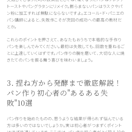
トーストやパングラタンにリメイク。膨らまないパンはラスクやパ
ン粉に加工すれば無駄にならないですよ。エコール・ド・パニエの
パン講師によると、失敗作こそが次回の成功への最高の教材だ
とか。
これらのポイントを押さえて、あなたもおうちで本格的な手作り
パンを楽しんでみてください。最初は失敗しても、回数を重ねるご
とに上達していくはずです。パン作りの腕を磨いて、大切な人に焼
きたてのパンを振る舞う喜びを味わいましょう。
3. 捏ね方から発酵まで徹底解説！
パン作り初心者の"あるある失
敗"10選
パン作りを始めたものの、思うような結果が得られず悩んでいる
方は多いのではないでしょうか。実は初心者がつまずくポイント
はほぼ共通しています。ここでは、パン作り初心者がよく陥る10の