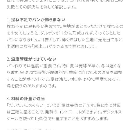
失敗とその解決法を詳しく解説します。
1.
捏ね不足でパンが膨らまない
捏ね不足は最も多い失敗です。生地がまとまっただけで捏ねるの
をやめてしまうと、グルテンが十分に形成されず、ふっくらとした
パンになりません。目安として、薄く伸ばした生地に光を当てると
半透明になる「窓出し」ができるまで捏ねましょう。
2.
温度管理ができていない
パン作りでは温度が重要です。特に夏は発酵が早く、冬は遅くな
ります。室温20℃前後が理想的で、季節に応じて水の温度を調整
することがポイントです。夏は冷たい水、冬は40℃程度のぬるま
湯を使うのがおすすめです。
3.
材料の計量が適当
「だいたいこのくらい」という計量は失敗の元です。特に塩と酵母
は正確に量ることで、発酵のコントロールができます。デジタルス
ケールを使って1g単位で計量することをおすすめします。