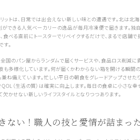
リットは、日常では出会えない新しい味との遭遇です。北は北海
列ができる人気ベーカリーの逸品が毎月冷凍便で届きます。独
、食べる直前にトースターでリベイクするだけで、まるで店舗で
です。
る全国のパン屋からランダムで届くサービスや、食品ロス削減に貢献で
択肢も多様化しています。何が届くかわからない箱を開ける瞬間
も兼ね備えています。忙しい平日の朝食をグレードアップさせた
でQOL（生活の質）は確実に向上します。毎日の食卓に小さな幸
て欠かせない新しいライフスタイルとなりつつあります。
も飽きない！職人の技と愛情が詰まっ