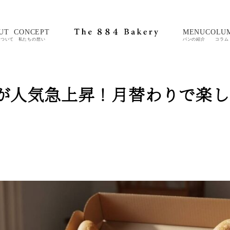
UT
CONCEPT
MENU
COLU
について
私たちの想い
パンの紹介
コラム
が人気急上昇！月替わりで楽し