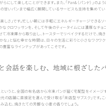
らにして楽しむことができます。また、「Pan&（パンド）」のよ
りの甘いパンまで幅広く展開しているサービスも支持を集めてい
ぶ楽しさ」です。忙しい朝には手軽にエネルギーチャージできるソ
かなクロワッサンを、そして午後のティータイムには濃厚なチョ
せて冷凍庫から取り出し、トースターでリベイクするだけで、焼
かな」と悩む幸せな時間は、日々の生活に彩りと小さなワクワク
の豊富なラインナップがあってこそです。
香りと会話を楽しむ、地域に根ざした
スというと、全国の有名店から冷凍パンが届く宅配型をイメージ
地元の店舗に直接足を運んで受け取る「来店型サブスク」です。
み込む、焼きたての芳醇な小麦の香りでしょう。