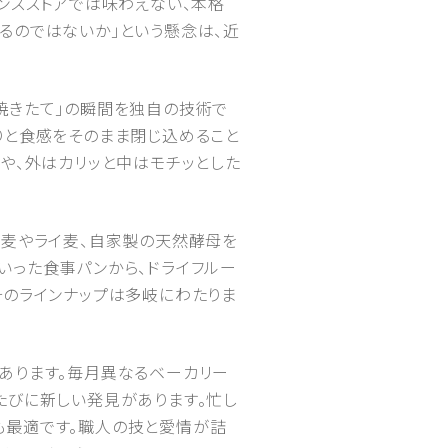
ンスストアでは味わえない、本格
るのではないか」という懸念は、近
焼きたて」の瞬間を独自の技術で
りと食感をそのまま閉じ込めること
や、外はカリッと中はモチッとした
小麦やライ麦、自家製の天然酵母を
いった食事パンから、ドライフルー
そのラインナップは多岐にわたりま
あります。毎月異なるベーカリー
たびに新しい発見があります。忙し
も最適です。職人の技と愛情が詰