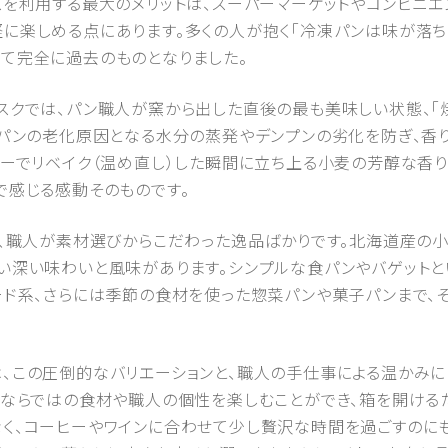
スを利用する最大のメリットは、スーパーマーケットやコンビニエ
に楽しめる点にあります。多くの人が抱く「冷凍パンは味が落ち
て完全に過去のものとなりました。
スクでは、パン職人が窯から出した直後の最も美味しい状態、「
、パンの老化原因となる水分の蒸発やデンプンの劣化を防ぎ、香
ターでリベイク（温め直し）した瞬間に立ち上る小麦の芳醇な香り
で感じる感動そのものです。
は、職人が素材選びからこだわった逸品ばかりです。北海道産の
い深い味わいと風味があります。シンプルな食パンやバゲットと
ード系、さらには季節の食材を使った惣菜パンや菓子パンまで、
、この圧倒的なバリエーションと、職人の手仕事による温かみに
地ならではの食材や職人の個性を楽しむことができ、箱を開ける
く、コーヒーやワインに合わせて少し贅沢な時間を過ごすのに