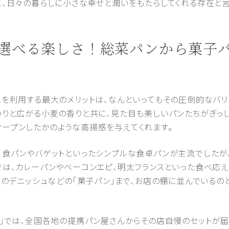
く、日々の暮らしに小さな幸せと潤いをもたらしてくれる存在と言
分で選べる楽しさ！総菜パンから菓子
スを利用する最大のメリットは、なんといってもその圧倒的なバリ
わりと広がる小麦の香りと共に、見た目も美しいパンたちがぎっし
ープンしたかのような高揚感を与えてくれます。
、食パンやバゲットといったシンプルな食卓パンが主流でしたが
では、カレーパンやベーコンエピ、明太フランスといった食べ応え
りのデニッシュなどの「菓子パン」まで、お店の棚に並んでいる
ク」では、全国各地の提携パン屋さんからその店自慢のセットが