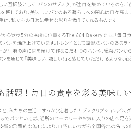
しい選択肢として「パンのサブスク」が注目を集めているのをご
を博しており、美味しいパンのある暮らしへの関心は日々高まっ
朝は、私たちの日常に幸せな彩りを添えてくれるものです。
ら徒歩5分の場所に位置するThe 884 Bakeryでも、「毎
てパンを焼き上げています。トレンドとして話題のパンのあるラ
ーが生地の声に耳を傾けて作るこだわりのパンや、総菜パンか
ンを通じて「美味しい！嬉しい！」と感じていただけるような、
スクも話題！毎日の食卓を彩る美味し
など、私たちの生活にすっかり定着したサブスクリプション。今、
これまでパンといえば、近所のベーカリーやお気に入りの店へ足
技術の飛躍的な進化により、自宅にいながら全国各地の名店の