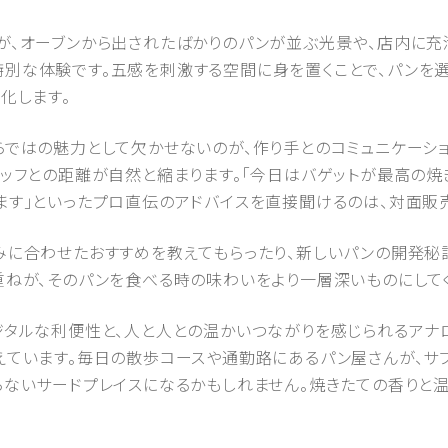
が、オーブンから出されたばかりのパンが並ぶ光景や、店内に充
別な体験です。五感を刺激する空間に身を置くことで、パンを
化します。
らではの魅力として欠かせないのが、作り手とのコミュニケーショ
ッフとの距離が自然と縮まります。「今日はバゲットが最高の焼
ます」といったプロ直伝のアドバイスを直接聞けるのは、対面販
みに合わせたおすすめを教えてもらったり、新しいパンの開発秘
重ねが、そのパンを食べる時の味わいをより一層深いものにしてく
ジタルな利便性と、人と人との温かいつながりを感じられるアナ
えています。毎日の散歩コースや通勤路にあるパン屋さんが、サ
らないサードプレイスになるかもしれません。焼きたての香りと