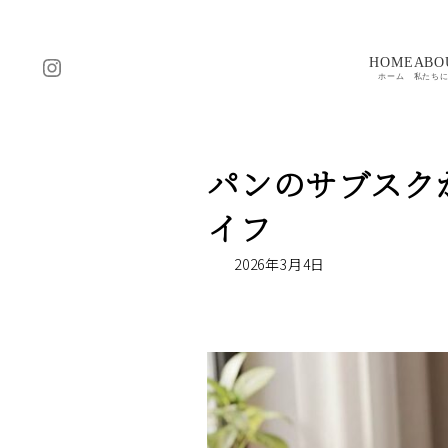
コ
ナ
ン
ビ
テ
ゲ
Instagram
HOME
ABO
ン
ー
ホーム
私たち
ツ
シ
へ
ョ
ス
ン
パンのサブスク
キ
に
ッ
移
イフ
プ
動
2026年3月4日