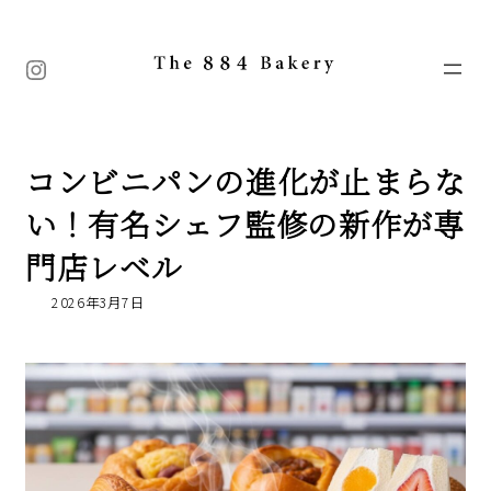
コ
ナ
ン
ビ
テ
ゲ
Instagram
ン
ー
ツ
シ
へ
ョ
ス
ン
キ
に
コンビニパンの進化が止まらな
ッ
移
プ
動
い！有名シェフ監修の新作が専
門店レベル
2026年3月7日