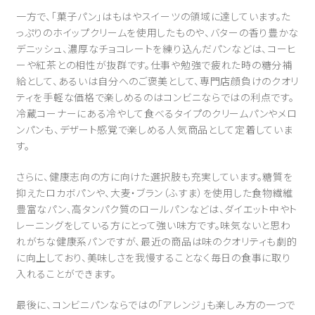
一方で、「菓子パン」はもはやスイーツの領域に達しています。た
っぷりのホイップクリームを使用したものや、バターの香り豊かな
デニッシュ、濃厚なチョコレートを練り込んだパンなどは、コーヒ
ーや紅茶との相性が抜群です。仕事や勉強で疲れた時の糖分補
給として、あるいは自分へのご褒美として、専門店顔負けのクオリ
ティを手軽な価格で楽しめるのはコンビニならではの利点です。
冷蔵コーナーにある冷やして食べるタイプのクリームパンやメロ
ンパンも、デザート感覚で楽しめる人気商品として定着していま
す。
さらに、健康志向の方に向けた選択肢も充実しています。糖質を
抑えたロカボパンや、大麦・ブラン（ふすま）を使用した食物繊維
豊富なパン、高タンパク質のロールパンなどは、ダイエット中やト
レーニングをしている方にとって強い味方です。味気ないと思わ
れがちな健康系パンですが、最近の商品は味のクオリティも劇的
に向上しており、美味しさを我慢することなく毎日の食事に取り
入れることができます。
最後に、コンビニパンならではの「アレンジ」も楽しみ方の一つで