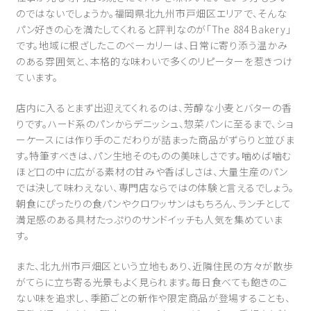
のではないでしょうか。福岡県北九州市戸畑区エリアで、そんな
パン好きの心を満たしてくれると評判なのが「The 884 Bakery」
です。地域に根ざしたこのベーカリーは、日常に寄り添う温かみ
のある雰囲気と、本格的な味わいで多くのリピーターを惹きつけ
ています。
店内に入るとまず出迎えてくれるのは、芳醇な小麦とバターの香
りです。ハード系のパンからデニッシュ、惣菜パンに至るまで、ショ
ーケースには作り手のこだわりが詰まった商品がずらりと並びま
す。特筆すべきは、パン生地そのものの美味しさです。噛めば噛む
ほど口の中に広がる素材の甘みや香ばしさは、大量生産のパン
では決して味わえない、専門店ならではの体験と言えるでしょう。
朝食にぴったりの食パンやクロワッサンはもちろん、ランチとして
満足感のある具材たっぷりのサンドイッチも人気を集めていま
す。
また、北九州市戸畑区という立地もあり、近隣住民の方々が散歩
がてらに立ち寄る光景もよく見られます。毎日食べても飽きのこ
ない味を追求し、季節ごとの新作や限定商品が登場することも、