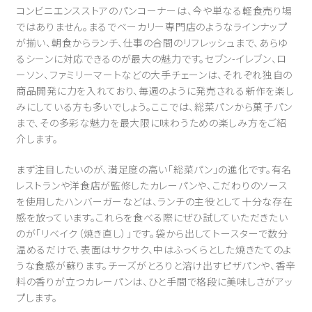
コンビニエンスストアのパンコーナーは、今や単なる軽食売り場
ではありません。まるでベーカリー専門店のようなラインナップ
が揃い、朝食からランチ、仕事の合間のリフレッシュまで、あらゆ
るシーンに対応できるのが最大の魅力です。セブン-イレブン、ロ
ーソン、ファミリーマートなどの大手チェーンは、それぞれ独自の
商品開発に力を入れており、毎週のように発売される新作を楽し
みにしている方も多いでしょう。ここでは、総菜パンから菓子パン
まで、その多彩な魅力を最大限に味わうための楽しみ方をご紹
介します。
まず注目したいのが、満足度の高い「総菜パン」の進化です。有名
レストランや洋食店が監修したカレーパンや、こだわりのソース
を使用したハンバーガーなどは、ランチの主役として十分な存在
感を放っています。これらを食べる際にぜひ試していただきたい
のが「リベイク（焼き直し）」です。袋から出してトースターで数分
温めるだけで、表面はサクサク、中はふっくらとした焼きたてのよ
うな食感が蘇ります。チーズがとろりと溶け出すピザパンや、香辛
料の香りが立つカレーパンは、ひと手間で格段に美味しさがアッ
プします。