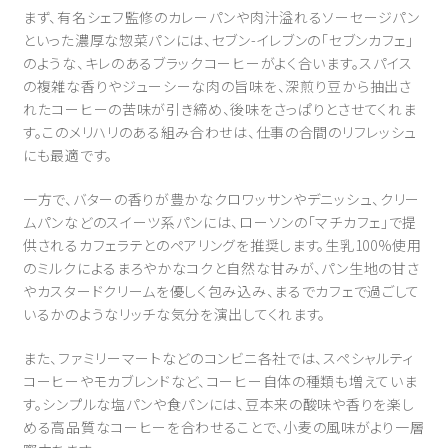
まず、有名シェフ監修のカレーパンや肉汁溢れるソーセージパン
といった濃厚な惣菜パンには、セブン-イレブンの「セブンカフェ」
のような、キレのあるブラックコーヒーがよく合います。スパイス
の複雑な香りやジューシーな肉の旨味を、深煎り豆から抽出さ
れたコーヒーの苦味が引き締め、後味をさっぱりとさせてくれま
す。このメリハリのある組み合わせは、仕事の合間のリフレッシュ
にも最適です。
一方で、バターの香りが豊かなクロワッサンやデニッシュ、クリー
ムパンなどのスイーツ系パンには、ローソンの「マチカフェ」で提
供されるカフェラテとのペアリングを推奨します。生乳100%使用
のミルクによるまろやかなコクと自然な甘みが、パン生地の甘さ
やカスタードクリームを優しく包み込み、まるでカフェで過ごして
いるかのようなリッチな気分を演出してくれます。
また、ファミリーマートなどのコンビニ各社では、スペシャルティ
コーヒーやモカブレンドなど、コーヒー自体の種類も増えていま
す。シンプルな塩パンや食パンには、豆本来の酸味や香りを楽し
める高品質なコーヒーを合わせることで、小麦の風味がより一層