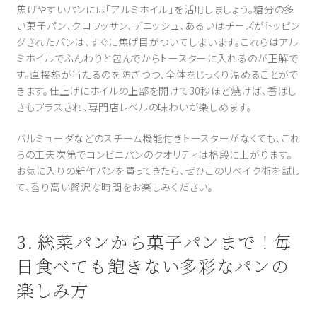
焦げやすいパンには「アルミホイル」を活用しましょう。糖分の多
い菓子パン、クロワッサン、デニッシュ、あるいはチーズがトッピン
グされたパンは、すぐに焦げ目がついてしまいます。これらはアル
ミホイルでふんわりと包んでからトースターに入れるのが正解で
す。直接熱が当たるのを防ぎつつ、全体をじっくり温めることがで
きます。仕上げにホイルの上部を開けて30秒ほど焼けば、香ばし
さもプラスされ、専門店レベルの味わいが楽しめます。
バルミューダなどのスチーム機能付きトースターがなくても、これ
らの工夫次第でコンビニパンのクオリティは格段に上がります。
お気に入りの新作パンを買ってきたら、ぜひこのリベイク術を試し
て、香り高い贅沢な時間をお楽しみください。
3. 総菜パンから菓子パンまで！毎
日食べても飽きない多彩なパンの
楽しみ方