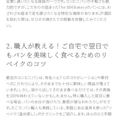
足繁く通いたくなる理由の一つです。コンビニパンの手軽さも魅
力的ですが、こだわりの詰まったThe 884 Bakeryのパンには、わ
ざわざお店まで足を運びたくなる特別な価値があります。戸畑区
を訪れた際は、ぜひその焼きたての感動を体験してみてくださ
い。
2. 職人が教える！ご自宅で翌日で
もパンを美味しく食べるためのリ
ベイクのコツ
最近のコンビニパンは、有名シェフとのコラボレーションや素材
へのこだわりにより、そのままでも十分に美味しい商品が増えて
います。しかし、袋から出してそのまま食べるだけでは、その真価
を100％味わえていないかもしれません。特に購入した翌日に食
べる場合、パンの水分が抜けたり、食感が損なわれたりしがちで
す。そこで、パン職人も実践している、家庭にある道具を使った「リ
ベイク（温め直し）」のテクニックをご紹介します。ほんのひと手間