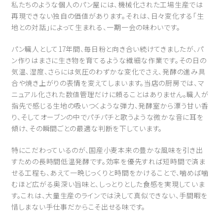
私たちのような個人のパン屋には、機械化された工場生産では
再現できない独自の価値があります。それは、日々変化する「生
地との対話」によって生まれる、一期一会の味わいです。
パン職人として17年間、毎日粉と向き合い続けてきましたが、パ
ン作りはまさに生き物を育てるような繊細な作業です。その日の
気温、湿度、さらには気圧のわずかな変化でさえ、発酵の進み具
合や焼き上がりの表情を変えてしまいます。当店の厨房では、マ
ニュアル化された数値管理だけに頼ることはありません。職人が
指先で感じる生地の吸いつくような弾力、発酵室から漂う甘い香
り、そしてオーブンの中でパチパチと歌うような微かな音に耳を
傾け、その瞬間ごとの最適な判断を下しています。
特にこだわっているのが、国産小麦本来の豊かな風味を引き出
すための長時間低温発酵です。効率を優先すれば短時間で済ま
せる工程も、あえて一晩じっくりと時間をかけることで、噛めば噛
むほど広がる奥深い旨味と、しっとりとした食感を実現していま
す。これは、大量生産のラインでは決して真似できない、手間暇を
惜しまない手仕事だからこそ出せる味です。