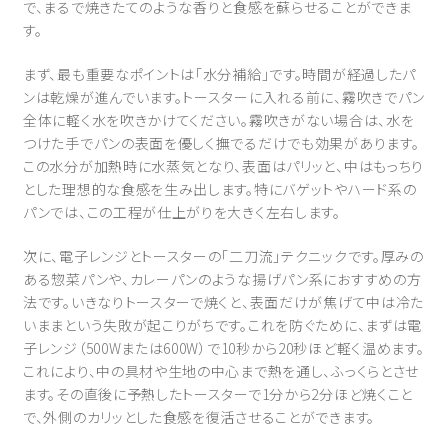
で、まるで焼きたてのような香りと食感を蘇らせることができま
す。
まず、最も重要なポイントは「水分補給」です。時間が経過したパ
ンは乾燥が進んでいます。トースターに入れる前に、霧吹きでパン
全体に軽く水を吹きかけてください。霧吹きがない場合は、水を
つけた手でパンの表面を優しく撫でるだけでも効果があります。
この水分が加熱時に水蒸気となり、表面はパリッと、中はもっちり
とした理想的な食感を生み出します。特にバゲットやハード系の
パンでは、この工程が仕上がりを大きく左右します。
次に、電子レンジとトースターの「二刀流」テクニックです。厚みの
ある惣菜パンや、カレーパンのような揚げパン系におすすめの方
法です。いきなりトースターで焼くと、表面だけが焦げて中は冷た
いままという失敗が起こりがちです。これを防ぐために、まずは電
子レンジ（500Wまたは600W）で10秒から20秒ほど軽く温めます。
これにより、中の具材や生地の中心まで熱を通し、ふっくらとさせ
ます。その直後に予熱したトースターで1分から2分ほど焼くこと
で、外側のカリッとした食感を復活させることができます。