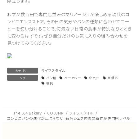
際立ちます。
わずか数百円で専門店並みのマリアージュが楽しめる現代のコ
ンビニエンスストア。その日の気分やパンの種類に合わせてコー
ヒーを使い分けることで、何気ない日常の食事が特別なひととき
に変わるはずです。ぜひ自分だけのお気に入りの組み合わせを
見つけてみてください。
ライフスタイル
カテゴリー
タグ
パン屋
ベーカリー
北九州
戸畑区
福岡
The 884 Bakery
COLUMN
ライフスタイル
コンビニパンの進化が止まらない！有名シェフ監修の新作が専門店レベル